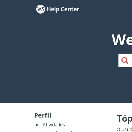
We
Perfil
Tóp
Atividades
O usuá