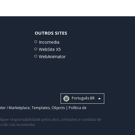
OUTROS SITES
Incomedia
WebSite X5
WebAnimator
Português BR
ter / Marketplace
,
Templates
,
Objects
|
Política de
ualquer responsabilidade pelos atos, omissões e conduta de
os de Uso Incomedia.