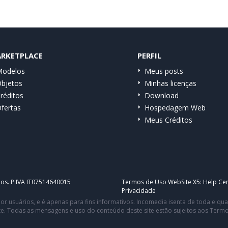
RKETPLACE
PERFIL
odelos
Meus posts
bjetos
Minhas licenças
réditos
Download
fertas
Hospedagem Web
Meus Créditos
dos. P.IVA IT07514640015
Termos de Uso WebSite X5:
Help Cen
Privacidade
or usuários, e é apenas para fins informativos. Incomedia isenta de toda e q
te. Todas as mensagens e uso do conteúdo deste site estão sujeitos aos Term