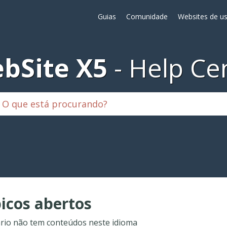
Guias
Comunidade
Websites de us
bSite X5
Help Ce
icos abertos
rio não tem conteúdos neste idioma