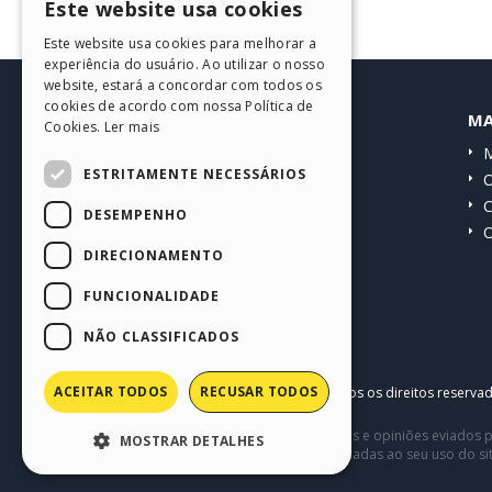
Este website usa cookies
ENGLISH
Este website usa cookies para melhorar a
ITALIAN
experiência do usuário. Ao utilizar o nosso
website, estará a concordar com todos os
GERMAN
cookies de acordo com nossa Política de
HELP CENTER
MA
Cookies.
Ler mais
SPANISH
Guias
M
PORTUGUESE
ESTRITAMENTE NECESSÁRIOS
Comunidade
O
POLISH
Websites de usuários
C
DESEMPENHO
O
RUSSIAN
DIRECIONAMENTO
FRENCH
FUNCIONALIDADE
NÃO CLASSIFICADOS
ACEITAR TODOS
RECUSAR TODOS
Copyright © 2026
Incomedia s.r.l.
Todos os direitos reserva
Este site contém conteúdo comentários e opiniões eviados p
MOSTRAR DETALHES
terceiros em conexão com ou relacionadas ao seu uso do si