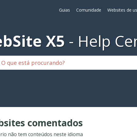
Guias
Comunidade
Websites de us
bSite X5
Help Ce
sites comentados
rio não tem conteúdos neste idioma