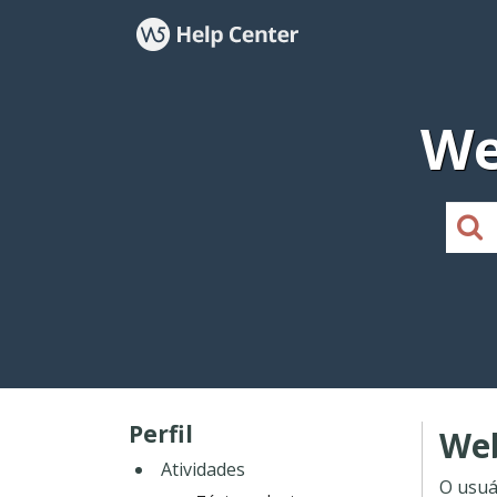
We
Perfil
Web
Atividades
O usuá