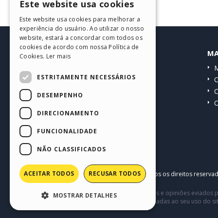
Este website usa cookies
ENGLISH
Este website usa cookies para melhorar a
ITALIAN
experiência do usuário. Ao utilizar o nosso
website, estará a concordar com todos os
GERMAN
cookies de acordo com nossa Política de
HELP CENTER
MA
Cookies.
Ler mais
SPANISH
Guias
M
PORTUGUESE
ESTRITAMENTE NECESSÁRIOS
Comunidade
O
POLISH
Websites de usuários
C
DESEMPENHO
O
RUSSIAN
DIRECIONAMENTO
FRENCH
FUNCIONALIDADE
NÃO CLASSIFICADOS
ACEITAR TODOS
RECUSAR TODOS
Copyright © 2026
Incomedia s.r.l.
Todos os direitos reserva
Este site contém conteúdo comentários e opiniões eviados p
MOSTRAR DETALHES
terceiros em conexão com ou relacionadas ao seu uso do si