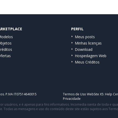
RKETPLACE
PERFIL
odelos
Meus posts
bjetos
Minhas licenças
réditos
Download
fertas
Hospedagem Web
Meus Créditos
dos. P.IVA IT07514640015
Termos de Uso WebSite X5:
Help Cen
Privacidade
or usuários, e é apenas para fins informativos. Incomedia isenta de toda e q
te. Todas as mensagens e uso do conteúdo deste site estão sujeitos aos Term