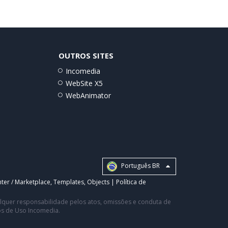
OUTROS SITES
Incomedia
WebSite X5
WebAnimator
Português BR
ter / Marketplace
,
Templates
,
Objects
|
Política de
ualquer responsabilidade pelos atos, omissões e conduta de
os de Uso Incomedia.