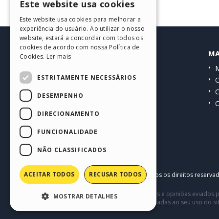
Este website usa cookies
ENGLISH
Este website usa cookies para melhorar a
ITALIAN
experiência do usuário. Ao utilizar o nosso
website, estará a concordar com todos os
GERMAN
cookies de acordo com nossa Política de
HELP CENTER
MA
Cookies.
Ler mais
SPANISH
Guias
M
PORTUGUESE
ESTRITAMENTE NECESSÁRIOS
Comunidade
O
POLISH
Websites de usuários
C
DESEMPENHO
O
RUSSIAN
DIRECIONAMENTO
FRENCH
FUNCIONALIDADE
NÃO CLASSIFICADOS
ACEITAR TODOS
RECUSAR TODOS
Copyright © 2026
Incomedia s.r.l.
Todos os direitos reserva
Este site contém conteúdo comentários e opiniões eviados p
MOSTRAR DETALHES
terceiros em conexão com ou relacionadas ao seu uso do si