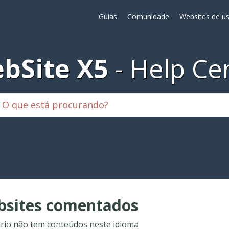
Guias
Comunidade
Websites de us
bSite X5
Help Ce
sites comentados
rio não tem conteúdos neste idioma