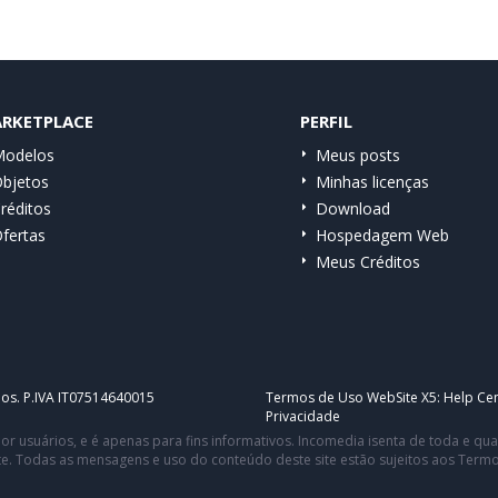
RKETPLACE
PERFIL
odelos
Meus posts
bjetos
Minhas licenças
réditos
Download
fertas
Hospedagem Web
Meus Créditos
dos. P.IVA IT07514640015
Termos de Uso WebSite X5:
Help Cen
Privacidade
or usuários, e é apenas para fins informativos. Incomedia isenta de toda e q
te. Todas as mensagens e uso do conteúdo deste site estão sujeitos aos Term