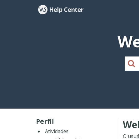
We
Perfil
Web
Atividades
O usuá