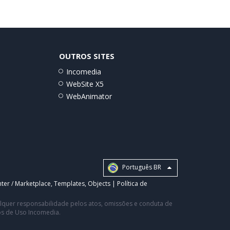
OUTROS SITES
Incomedia
WebSite X5
WebAnimator
Português BR
ter / Marketplace
,
Templates
,
Objects
|
Política de
ualquer responsabilidade pelos atos, omissões e conduta de
os de Uso Incomedia.