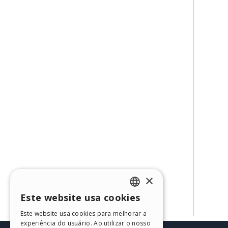
×
Este website usa cookies
ENGLISH
Este website usa cookies para melhorar a
ITALIAN
experiência do usuário. Ao utilizar o nosso