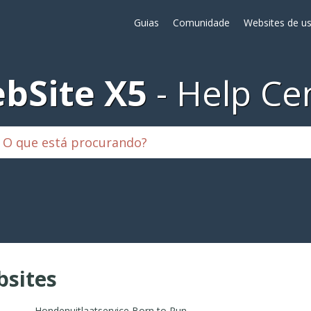
Guias
Comunidade
Websites de us
bSite X5
Help Ce
sites
Hondenuitlaatservice Born to Run