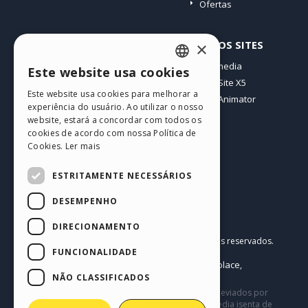
Ofertas
PERFIL
OUTROS SITES
×
Meus posts
Incomedia
Este website usa cookies
ENGLISH
Minhas licenças
WebSite X5
Este website usa cookies para melhorar a
Download
WebAnimator
ITALIAN
experiência do usuário. Ao utilizar o nosso
Hospedagem Web
website, estará a concordar com todos os
GERMAN
Meus Créditos
cookies de acordo com nossa Política de
Cookies.
Ler mais
SPANISH
PORTUGUESE
ESTRITAMENTE NECESSÁRIOS
POLISH
DESEMPENHO
RUSSIAN
Português BR
DIRECIONAMENTO
Incomedia s.r.l.
FRENCH
Copyright © 2026
Todos os direitos reservados.
FUNCIONALIDADE
P.IVA IT07514640015
Help Center / Marketplace
Termos de Uso WebSite X5:
,
Templates
Objects
Política de Privacidade
NÃO CLASSIFICADOS
,
|
Este site contém conteúdo comentários e opiniões eviados por
usuários, e é apenas para fins informativos. Incomedia isenta de