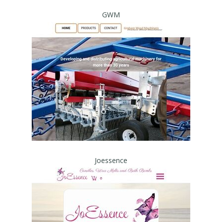
GWM
Joessence