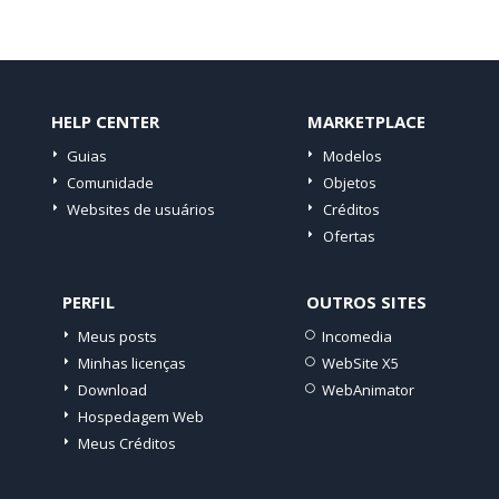
HELP CENTER
MARKETPLACE
Guias
Modelos
Comunidade
Objetos
Websites de usuários
Créditos
Ofertas
PERFIL
OUTROS SITES
×
Meus posts
Incomedia
Este website usa cookies
ENGLISH
Minhas licenças
WebSite X5
Este website usa cookies para melhorar a
Download
WebAnimator
ITALIAN
experiência do usuário. Ao utilizar o nosso
Hospedagem Web
website, estará a concordar com todos os
GERMAN
Meus Créditos
cookies de acordo com nossa Política de
Cookies.
Ler mais
SPANISH