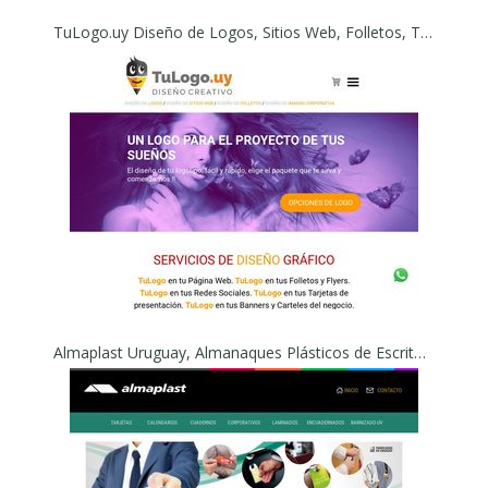
TuLogo.uy Diseño de Logos, Sitios Web, Folletos, Tarjetas, Redes Sociales. Diseño Creativo
Almaplast Uruguay, Almanaques Plásticos de Escritorio, Calendarios, Tarjetas Plásticas, Cuadernos, Laminados, Encuadernados, Barniz UV, Regalos Empresariales y Promocionales. Plastic Card - ALMAPLAST