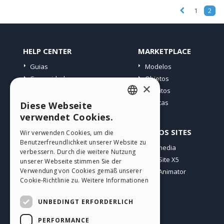
1
2
HELP CENTER
MARKETPLACE
Guias
Modelos
Comunidade
Objetos
×
Websites de usuários
Créditos
Ofertas
Diese Webseite
ENGLISH
verwendet Cookies.
ITALIAN
PERFIL
OUTROS SITES
Wir verwenden Cookies, um die
Benutzerfreundlichkeit unserer Website zu
GERMAN
Meus posts
Incomedia
verbessern. Durch die weitere Nutzung
Minhas licenças
WebSite X5
SPANISH
unserer Webseite stimmen Sie der
Verwendung von Cookies gemäß unserer
Download
WebAnimator
PORTUGUESE
Cookie-Richtlinie zu.
Weitere Informationen
Hospedagem Web
POLISH
Meus Créditos
UNBEDINGT ERFORDERLICH
RUSSIAN
PERFORMANCE