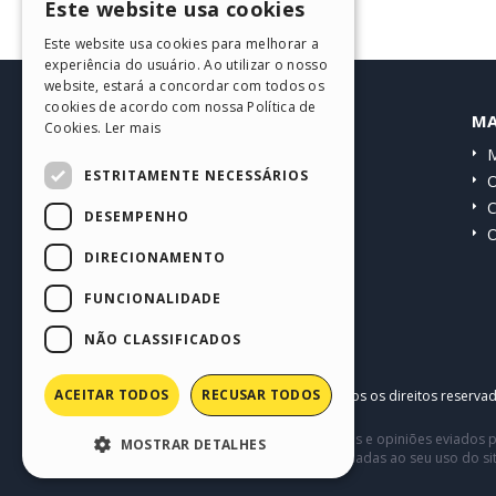
Este website usa cookies
ENGLISH
Este website usa cookies para melhorar a
ITALIAN
experiência do usuário. Ao utilizar o nosso
website, estará a concordar com todos os
GERMAN
cookies de acordo com nossa Política de
HELP CENTER
MA
Cookies.
Ler mais
SPANISH
Guias
M
PORTUGUESE
ESTRITAMENTE NECESSÁRIOS
Comunidade
O
POLISH
Websites de usuários
C
DESEMPENHO
O
RUSSIAN
DIRECIONAMENTO
FRENCH
FUNCIONALIDADE
NÃO CLASSIFICADOS
ACEITAR TODOS
RECUSAR TODOS
Copyright © 2026
Incomedia s.r.l.
Todos os direitos reserva
Este site contém conteúdo comentários e opiniões eviados p
MOSTRAR DETALHES
terceiros em conexão com ou relacionadas ao seu uso do si