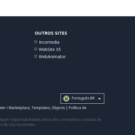
OUTROS SITES
Incomedia
WebSite X5
WebAnimator
Português BR
ter / Marketplace
,
Templates
,
Objects
|
Política de
ualquer responsabilidade pelos atos, omissões e conduta de
os de Uso Incomedia.