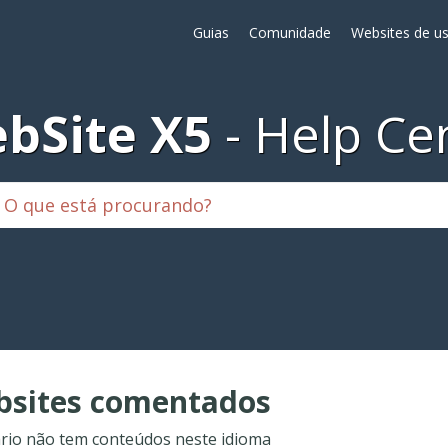
Guias
Comunidade
Websites de us
bSite X5
Help Ce
sites comentados
rio não tem conteúdos neste idioma