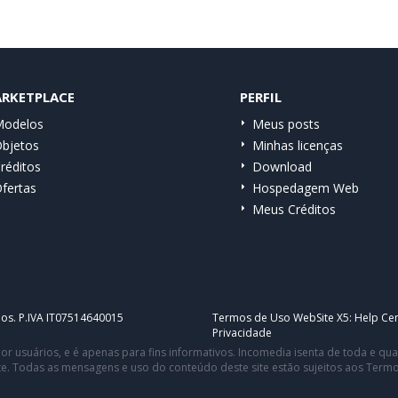
RKETPLACE
PERFIL
odelos
Meus posts
bjetos
Minhas licenças
réditos
Download
fertas
Hospedagem Web
Meus Créditos
dos. P.IVA IT07514640015
Termos de Uso WebSite X5:
Help Cen
Privacidade
or usuários, e é apenas para fins informativos. Incomedia isenta de toda e q
te. Todas as mensagens e uso do conteúdo deste site estão sujeitos aos Term