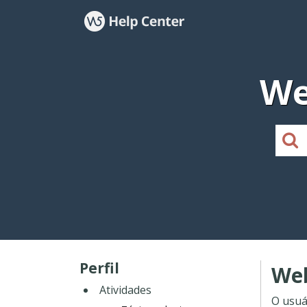
We
Perfil
Web
Atividades
O usuá