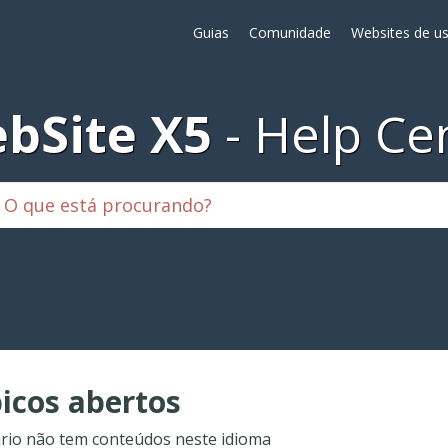
Guias
Comunidade
Websites de us
bSite X5
Help Ce
icos abertos
rio não tem conteúdos neste idioma