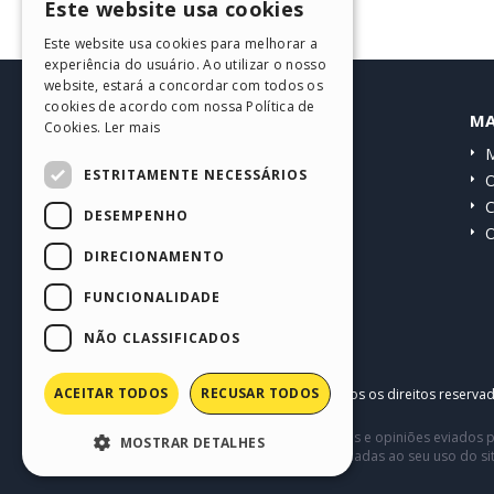
Este website usa cookies
ENGLISH
Este website usa cookies para melhorar a
ITALIAN
experiência do usuário. Ao utilizar o nosso
website, estará a concordar com todos os
GERMAN
cookies de acordo com nossa Política de
HELP CENTER
MA
Cookies.
Ler mais
SPANISH
Guias
M
PORTUGUESE
ESTRITAMENTE NECESSÁRIOS
Comunidade
O
POLISH
Websites de usuários
C
DESEMPENHO
O
RUSSIAN
DIRECIONAMENTO
FRENCH
FUNCIONALIDADE
NÃO CLASSIFICADOS
ACEITAR TODOS
RECUSAR TODOS
Copyright © 2026
Incomedia s.r.l.
Todos os direitos reserva
Este site contém conteúdo comentários e opiniões eviados p
MOSTRAR DETALHES
terceiros em conexão com ou relacionadas ao seu uso do si