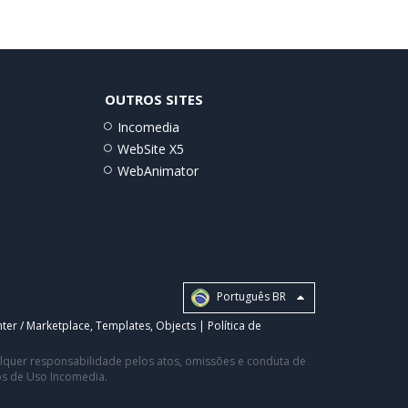
OUTROS SITES
Incomedia
WebSite X5
WebAnimator
Português BR
ter / Marketplace
,
Templates
,
Objects
|
Política de
ualquer responsabilidade pelos atos, omissões e conduta de
os de Uso Incomedia.