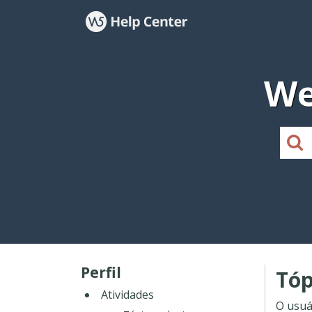
We
Perfil
Tóp
Atividades
O usuá