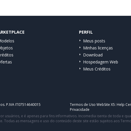
RKETPLACE
PERFIL
odelos
Meus posts
bjetos
Minhas licenças
réditos
Download
fertas
Hospedagem Web
Meus Créditos
dos. P.IVA IT07514640015
Termos de Uso WebSite X5:
Help Cen
Privacidade
or usuários, e é apenas para fins informativos. Incomedia isenta de toda e q
te. Todas as mensagens e uso do conteúdo deste site estão sujeitos aos Term