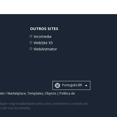
OUTROS SITES
Incomedia
WebSite X5
WebAnimator
Português BR
ter / Marketplace
,
Templates
,
Objects
|
Política de
ualquer responsabilidade pelos atos, omissões e conduta de
os de Uso Incomedia.