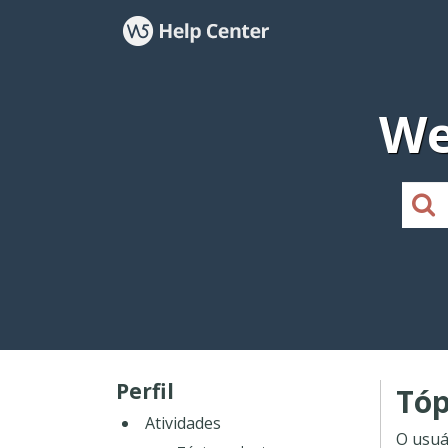
We
Perfil
Tóp
Atividades
O usuá