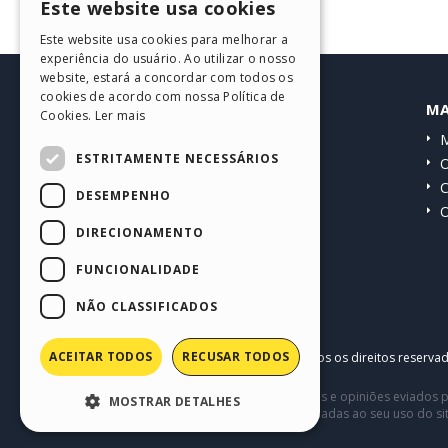
Este website usa cookies
ENGLISH
Este website usa cookies para melhorar a
ITALIAN
experiência do usuário. Ao utilizar o nosso
website, estará a concordar com todos os
GERMAN
cookies de acordo com nossa Política de
HELP CENTER
MA
Cookies.
Ler mais
SPANISH
Guias
M
PORTUGUESE
ESTRITAMENTE NECESSÁRIOS
Comunidade
O
POLISH
Websites de usuários
C
DESEMPENHO
O
RUSSIAN
DIRECIONAMENTO
FRENCH
FUNCIONALIDADE
NÃO CLASSIFICADOS
ACEITAR TODOS
RECUSAR TODOS
Copyright © 2026
Incomedia s.r.l.
Todos os direitos reserva
Este site contém conteúdo comentários e opiniões eviados p
MOSTRAR DETALHES
terceiros em conexão com ou relacionadas ao seu uso do si