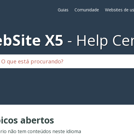
Guias
Comunidade
Websites de us
bSite X5
Help Ce
icos abertos
rio não tem conteúdos neste idioma