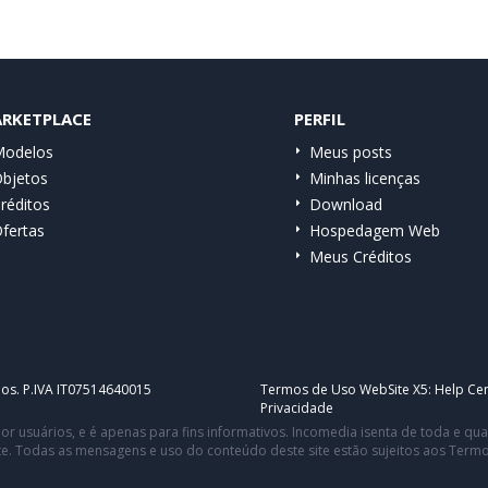
RKETPLACE
PERFIL
odelos
Meus posts
bjetos
Minhas licenças
réditos
Download
fertas
Hospedagem Web
Meus Créditos
dos. P.IVA IT07514640015
Termos de Uso WebSite X5:
Help Cen
Privacidade
or usuários, e é apenas para fins informativos. Incomedia isenta de toda e q
te. Todas as mensagens e uso do conteúdo deste site estão sujeitos aos Term