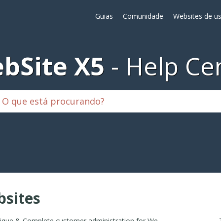
Guias
Comunidade
Websites de us
bSite X5
Help Ce
sites
Unique & Complete customer administration for Website WSX5 + Custom Plugin payments