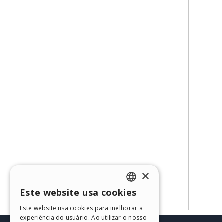
×
Este website usa cookies
ENGLISH
Este website usa cookies para melhorar a
ITALIAN
experiência do usuário. Ao utilizar o nosso