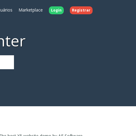
uários
Marketplace
Login
Registrar
nter
The best X5 website demo by AF Software