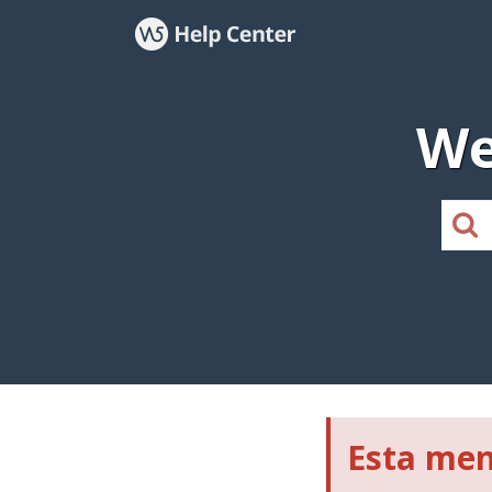
We
Esta men