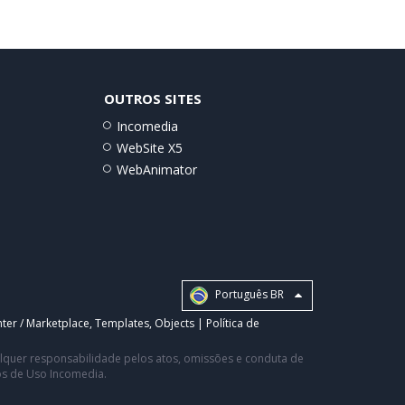
OUTROS SITES
Incomedia
WebSite X5
WebAnimator
Português BR
ter / Marketplace
,
Templates
,
Objects
|
Política de
ualquer responsabilidade pelos atos, omissões e conduta de
os de Uso Incomedia.