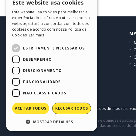
Este website usa cookies
ENGLISH
Este website usa cookies para melhorar a
ITALIAN
experiência do usuário. Ao utilizar o nosso
website, estará a concordar com todos os
GERMAN
cookies de acordo com nossa Política de
HELP CENTER
MA
Cookies.
Ler mais
SPANISH
Guias
M
PORTUGUESE
ESTRITAMENTE NECESSÁRIOS
Comunidade
O
POLISH
Websites de usuários
C
DESEMPENHO
O
RUSSIAN
DIRECIONAMENTO
FRENCH
FUNCIONALIDADE
NÃO CLASSIFICADOS
ACEITAR TODOS
RECUSAR TODOS
Copyright © 2026
Incomedia s.r.l.
Todos os direitos reserva
Este site contém conteúdo comentários e opiniões eviados p
MOSTRAR DETALHES
terceiros em conexão com ou relacionadas ao seu uso do si