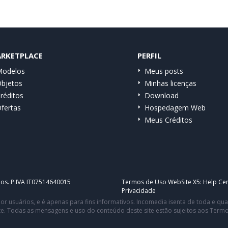
RKETPLACE
PERFIL
odelos
Meus posts
bjetos
Minhas licenças
réditos
Download
fertas
Hospedagem Web
Meus Créditos
dos. P.IVA IT07514640015
Termos de Uso WebSite X5:
Help Cen
Privacidade
or usuários, e é apenas para fins informativos. Incomedia isenta de toda e q
te. Todas as mensagens e uso do conteúdo deste site estão sujeitos aos Term