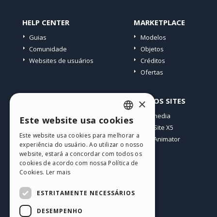
HELP CENTER
MARKETPLACE
Guias
Modelos
Comunidade
Objetos
Websites de usuários
Créditos
Ofertas
PERFIL
OUTROS SITES
×
Meus posts
Incomedia
Este website usa cookies
ENGLISH
Minhas licenças
WebSite X5
Este website usa cookies para melhorar a
Download
WebAnimator
ITALIAN
experiência do usuário. Ao utilizar o nosso
Hospedagem Web
website, estará a concordar com todos os
GERMAN
Meus Créditos
cookies de acordo com nossa Política de
Cookies.
Ler mais
SPANISH
PORTUGUESE
ESTRITAMENTE NECESSÁRIOS
POLISH
DESEMPENHO