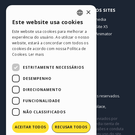
PERFIL
OUTROS SITES
×
Meus posts
Incomedia
Este website usa cookies
ENGLISH
Minhas licenças
WebSite X5
Este website usa cookies para melhorar a
Download
WebAnimator
ITALIAN
experiência do usuário. Ao utilizar o nosso
Hospedagem Web
website, estará a concordar com todos os
GERMAN
Meus Créditos
cookies de acordo com nossa Política de
Cookies.
Ler mais
SPANISH
PORTUGUESE
ESTRITAMENTE NECESSÁRIOS
POLISH
DESEMPENHO
RUSSIAN
Português BR
DIRECIONAMENTO
Incomedia s.r.l.
FRENCH
Copyright © 2026
Todos os direitos reservados.
FUNCIONALIDADE
P.IVA IT07514640015
Help Center / Marketplace
Termos de Uso WebSite X5:
,
Templates
Objects
Política de Privacidade
NÃO CLASSIFICADOS
,
|
Este site contém conteúdo comentários e opiniões eviados por
usuários, e é apenas para fins informativos. Incomedia isenta de
ACEITAR TODOS
RECUSAR TODOS
toda e qualquer responsabilidade pelos atos, omissões e conduta
de terceiros em conexão com ou relacionadas ao seu uso do site.