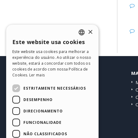
×
Este website usa cookies
ENGLISH
Este website usa cookies para melhorar a
ITALIAN
experiência do usuário. Ao utilizar o nosso
website, estará a concordar com todos os
GERMAN
cookies de acordo com nossa Política de
HELP CENTER
MA
Cookies.
Ler mais
SPANISH
Guias
M
PORTUGUESE
ESTRITAMENTE NECESSÁRIOS
Comunidade
O
POLISH
Websites de usuários
C
DESEMPENHO
O
RUSSIAN
DIRECIONAMENTO
FRENCH
FUNCIONALIDADE
NÃO CLASSIFICADOS