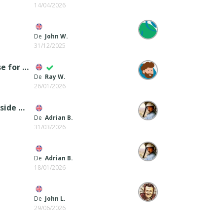
14/04/2026
De
John W.
31/12/2025
What is the correct procedure to configure a database for contact form obj.
De
Ray W.
26/01/2026
Does the search function require an attached server side database?
De
Adrian B.
31/03/2026
De
Adrian B.
18/01/2026
De
John L.
29/06/2026