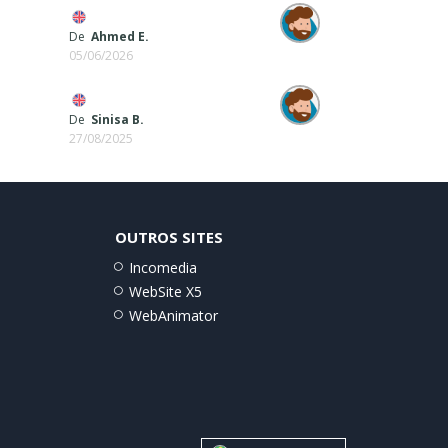
De
Ahmed E.
05/06/2026
De
Sinisa B.
27/08/2025
OUTROS SITES
Incomedia
WebSite X5
WebAnimator