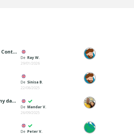
how to add hidden datestamp to database using the Contact Form obj?
De
Ray W.
29/01/2026
De
Sinisa B.
22/08/2025
Asking for database parameters whtn there is not any database connected to site
De
Mandar V.
26/09/2025
De
Peter V.