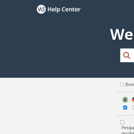
We
Busc
Pesqu
resolv