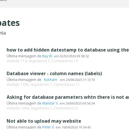
ates
nta
Última mensagem de
Ray W.
em
02/02/2026 09:58:52
Visitado 714, Seguidores 1, Comentários 14
Database viewer - column names (labels)
Última mensagem de
‪ KolAsim ‪ ‪
em
25/08/2025 11:13:10
Visitado 1395, Seguidores 1, Comentários 11
Última mensagem de
Mandar V.
em
26/09/2025 06:56:34
Visitado 1004, Seguidores 1, Comentários 5
Not able to upload may website
Última mensagem de
Peter V.
em
16/04/2026 19:34:45