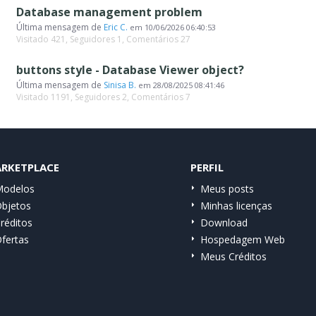
Database management problem
Última mensagem de
Eric C.
em
10/06/2026 06:40:53
Visitado 421, Seguidores 1, Comentários 27
buttons style - Database Viewer object?
Última mensagem de
Sinisa B.
em
28/08/2025 08:41:46
Visitado 1191, Seguidores 2, Comentários 7
RKETPLACE
PERFIL
odelos
Meus posts
bjetos
Minhas licenças
réditos
Download
fertas
Hospedagem Web
Meus Créditos