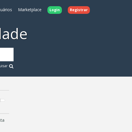
uários
Marketplace
Login
Registrar
dade
uisar
sta