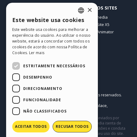
PERFIL
OUTROS SITES
×
Meus posts
Incomedia
Este website usa cookies
ENGLISH
Minhas licenças
WebSite X5
Este website usa cookies para melhorar a
Download
WebAnimator
ITALIAN
experiência do usuário. Ao utilizar o nosso
Hospedagem Web
website, estará a concordar com todos os
GERMAN
Meus Créditos
cookies de acordo com nossa Política de
Cookies.
Ler mais
SPANISH
PORTUGUESE
ESTRITAMENTE NECESSÁRIOS
POLISH
DESEMPENHO
RUSSIAN
Português BR
DIRECIONAMENTO
Incomedia s.r.l.
FRENCH
Copyright © 2026
Todos os direitos reservados.
FUNCIONALIDADE
P.IVA IT07514640015
Help Center / Marketplace
Termos de Uso WebSite X5:
,
Templates
Objects
Política de Privacidade
NÃO CLASSIFICADOS
,
|
Este site contém conteúdo comentários e opiniões eviados por
usuários, e é apenas para fins informativos. Incomedia isenta de
ACEITAR TODOS
RECUSAR TODOS
toda e qualquer responsabilidade pelos atos, omissões e conduta
de terceiros em conexão com ou relacionadas ao seu uso do site.