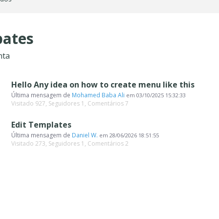
ates
nta
Hello Any idea on how to create menu like this
Última mensagem de
Mohamed Baba Ali
em
03/10/2025 15:32:33
Visitado 927, Seguidores 1, Comentários 7
Edit Templates
Última mensagem de
Daniel W.
em
28/06/2026 18:51:55
Visitado 273, Seguidores 1, Comentários 2