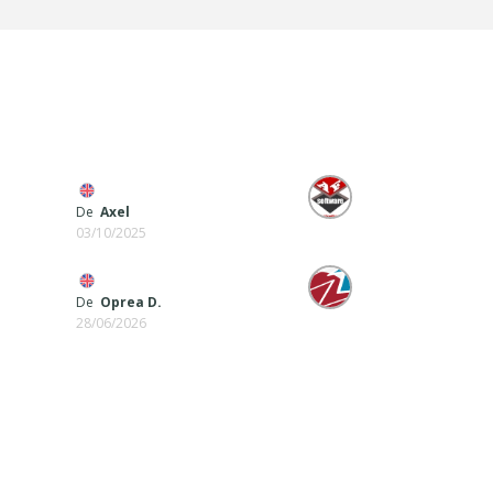
De
Axel
03/10/2025
De
Oprea D.
28/06/2026