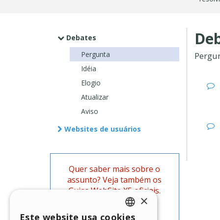
Deb
Debates
Pergunta
Pergu
Idéia
Elogio
Atualizar
Aviso
Websites de usuários
Quer saber mais sobre o
assunto? Veja também os
Guias WebSite X5 oficiais.
×
Ir para os Guias
Este website usa cookies