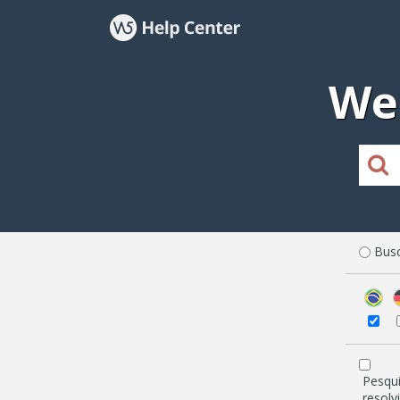
We
Busc
Pesqu
resolv