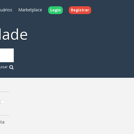
uários
Marketplace
Login
Registrar
dade
uisar
sta