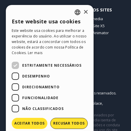
PERFIL
OUTROS SITES
×
Meus posts
Incomedia
Este website usa cookies
ENGLISH
Minhas licenças
WebSite X5
Este website usa cookies para melhorar a
Download
WebAnimator
ITALIAN
experiência do usuário. Ao utilizar o nosso
Hospedagem Web
website, estará a concordar com todos os
GERMAN
Meus Créditos
cookies de acordo com nossa Política de
Cookies.
Ler mais
SPANISH
PORTUGUESE
ESTRITAMENTE NECESSÁRIOS
POLISH
DESEMPENHO
RUSSIAN
Português BR
DIRECIONAMENTO
Incomedia s.r.l.
FRENCH
Copyright © 2026
Todos os direitos reservados.
FUNCIONALIDADE
P.IVA IT07514640015
Help Center / Marketplace
Termos de Uso WebSite X5:
,
Templates
Objects
Política de Privacidade
NÃO CLASSIFICADOS
,
|
Este site contém conteúdo comentários e opiniões eviados por
usuários, e é apenas para fins informativos. Incomedia isenta de
ACEITAR TODOS
RECUSAR TODOS
toda e qualquer responsabilidade pelos atos, omissões e conduta
de terceiros em conexão com ou relacionadas ao seu uso do site.