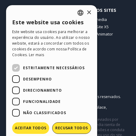
PERFIL
OUTROS SITES
×
Meus posts
Incomedia
Este website usa cookies
ENGLISH
Minhas licenças
WebSite X5
Este website usa cookies para melhorar a
Download
WebAnimator
ITALIAN
experiência do usuário. Ao utilizar o nosso
Hospedagem Web
website, estará a concordar com todos os
GERMAN
Meus Créditos
cookies de acordo com nossa Política de
Cookies.
Ler mais
SPANISH
PORTUGUESE
ESTRITAMENTE NECESSÁRIOS
POLISH
DESEMPENHO
RUSSIAN
Português BR
DIRECIONAMENTO
Incomedia s.r.l.
FRENCH
Copyright © 2026
Todos os direitos reservados.
FUNCIONALIDADE
P.IVA IT07514640015
Help Center / Marketplace
Termos de Uso WebSite X5:
,
Templates
Objects
Política de Privacidade
NÃO CLASSIFICADOS
,
|
Este site contém conteúdo comentários e opiniões eviados por
usuários, e é apenas para fins informativos. Incomedia isenta de
ACEITAR TODOS
RECUSAR TODOS
toda e qualquer responsabilidade pelos atos, omissões e conduta
de terceiros em conexão com ou relacionadas ao seu uso do site.