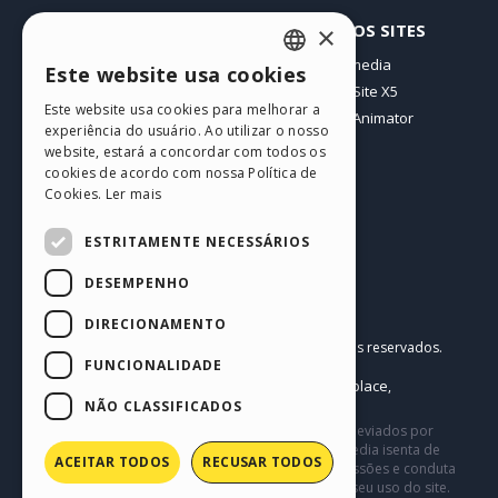
PERFIL
OUTROS SITES
×
Meus posts
Incomedia
Este website usa cookies
ENGLISH
Minhas licenças
WebSite X5
Este website usa cookies para melhorar a
Download
WebAnimator
ITALIAN
experiência do usuário. Ao utilizar o nosso
Hospedagem Web
website, estará a concordar com todos os
GERMAN
Meus Créditos
cookies de acordo com nossa Política de
Cookies.
Ler mais
SPANISH
PORTUGUESE
ESTRITAMENTE NECESSÁRIOS
POLISH
DESEMPENHO
RUSSIAN
Português BR
DIRECIONAMENTO
Incomedia s.r.l.
FRENCH
Copyright © 2026
Todos os direitos reservados.
FUNCIONALIDADE
P.IVA IT07514640015
Help Center / Marketplace
Termos de Uso WebSite X5:
,
Templates
Objects
Política de Privacidade
NÃO CLASSIFICADOS
,
|
Este site contém conteúdo comentários e opiniões eviados por
usuários, e é apenas para fins informativos. Incomedia isenta de
ACEITAR TODOS
RECUSAR TODOS
toda e qualquer responsabilidade pelos atos, omissões e conduta
de terceiros em conexão com ou relacionadas ao seu uso do site.