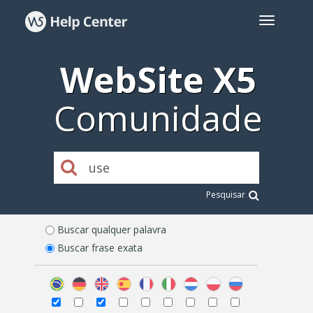
WebSite X5
Comunidade
Pesquisar
Buscar qualquer palavra
Buscar frase exata