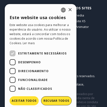
PERFIL
OUTROS SITES
×
Meus posts
Incomedia
Este website usa cookies
ENGLISH
Minhas licenças
WebSite X5
Este website usa cookies para melhorar a
Download
WebAnimator
ITALIAN
experiência do usuário. Ao utilizar o nosso
Hospedagem Web
website, estará a concordar com todos os
GERMAN
Meus Créditos
cookies de acordo com nossa Política de
Cookies.
Ler mais
SPANISH
PORTUGUESE
ESTRITAMENTE NECESSÁRIOS
POLISH
DESEMPENHO
RUSSIAN
Português BR
DIRECIONAMENTO
Incomedia s.r.l.
FRENCH
Copyright © 2026
Todos os direitos reservados.
FUNCIONALIDADE
P.IVA IT07514640015
Help Center / Marketplace
Termos de Uso WebSite X5:
,
Templates
Objects
Política de Privacidade
NÃO CLASSIFICADOS
,
|
Este site contém conteúdo comentários e opiniões eviados por
usuários, e é apenas para fins informativos. Incomedia isenta de
ACEITAR TODOS
RECUSAR TODOS
toda e qualquer responsabilidade pelos atos, omissões e conduta
de terceiros em conexão com ou relacionadas ao seu uso do site.