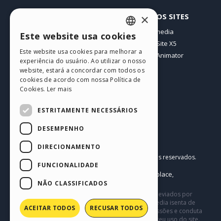
PERFIL
OUTROS SITES
×
Meus posts
Incomedia
Este website usa cookies
ENGLISH
Minhas licenças
WebSite X5
Este website usa cookies para melhorar a
Download
WebAnimator
ITALIAN
experiência do usuário. Ao utilizar o nosso
Hospedagem Web
website, estará a concordar com todos os
GERMAN
Meus Créditos
cookies de acordo com nossa Política de
Cookies.
Ler mais
SPANISH
PORTUGUESE
ESTRITAMENTE NECESSÁRIOS
POLISH
DESEMPENHO
RUSSIAN
Português BR
DIRECIONAMENTO
Incomedia s.r.l.
FRENCH
Copyright © 2026
Todos os direitos reservados.
FUNCIONALIDADE
P.IVA IT07514640015
Help Center / Marketplace
Termos de Uso WebSite X5:
,
Templates
Objects
Política de Privacidade
NÃO CLASSIFICADOS
,
|
Este site contém conteúdo comentários e opiniões eviados por
usuários, e é apenas para fins informativos. Incomedia isenta de
ACEITAR TODOS
RECUSAR TODOS
toda e qualquer responsabilidade pelos atos, omissões e conduta
de terceiros em conexão com ou relacionadas ao seu uso do site.