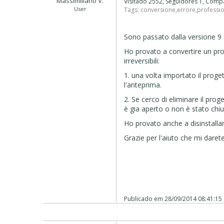
Massimiliano V.
Visitado 2552, Seguidores 1, Comp
User
Tags:
conversione
,
errore
,
professi
Sono passato dalla versione 9 a
Ho provato a convertire un prog
irreversibili:
1. una volta importato il proge
l'anteprima.
2. Se cerco di eliminare il pro
è gia aperto o non è stato ch
Ho provato anche a disinstallare
Grazie per l'aiuto che mi darete
Publicado em
28/09/2014 08:41:15