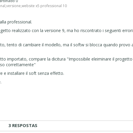
artilhado 0
onal
,
versione
,
website x5 professional 10
lla professional.
etto realizzato con la versione 9, ma ho riscontrato i seguenti errori
tto, tento di cambiare il modello, ma il softw si blocca quando provo 
getto importato, compare la dicitura "Impossibile eleiminare il progett
iuso correttamente"
 e installare il soft senza effetto.
.
3 RESPOSTAS