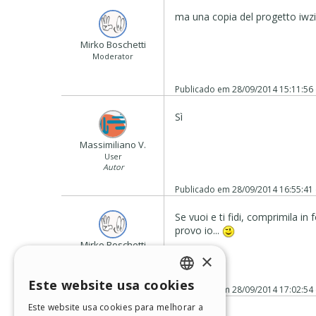
ma una copia del progetto iwzip
Mirko Boschetti
Moderator
Publicado em
28/09/2014 15:11:56
Sì
Massimiliano V.
User
Autor
Publicado em
28/09/2014 16:55:41
Se vuoi e ti fidi, comprimila in 
provo io...
Mirko Boschetti
×
Moderator
Este website usa cookies
Publicado em
28/09/2014 17:02:54
ENGLISH
Este website usa cookies para melhorar a
ITALIAN