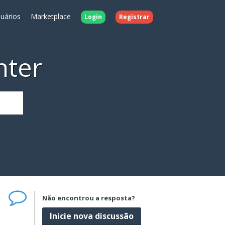
uários
Marketplace
Login
Registrar
nter
Não encontrou a resposta?
Inicie nova discussão