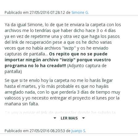
Publicado em
27/05/2016 07:28:12
de
Simone G.
Ya da igual Simone, lo de que te enviara la carpeta con los
archivos me lo tendrías que haber dicho hace 3 o 4 días
ya en vez de repetirme una y otra vez que haga los pasos
del link de recuperación pese a que os he dicho varias
veces que no había archivos "iwzip" y os he enviado
capturas de pantalla...
Os repito que no se puede
importar ningún archivo "iwzip" porque vuestro
programa no lo ha creado!!!
(Adjunto captura de
pantalla)
Se que si te envío hoy la carpeta no me lo harás llegar
hasta el martes, y lo más probable es que no hayáis
arreglado nada, con lo que perdería 3 días de tiempo muy
valiosos y yo necesito entregar el proyecto el lunes por la
mañana sin falta.
Te voy a enviar el link de wetransfer donde he subido la
carpeta:
LER MAIS
https://we.tl/cSvEF3MFA9
Publicado em
27/05/2016 08:20:53
de
Juanjo S.
Si me lo envías mañana (son 24 horas), quizás pueda