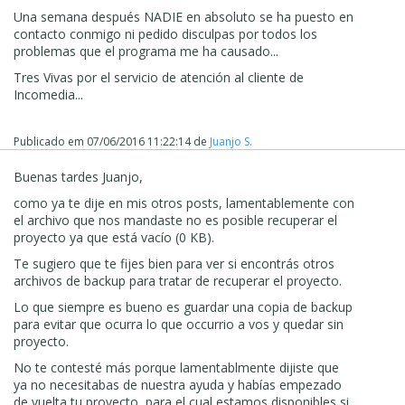
Una semana después NADIE en absoluto se ha puesto en
contacto conmigo ni pedido disculpas por todos los
problemas que el programa me ha causado...
Tres Vivas por el servicio de atención al cliente de
Incomedia...
Publicado em
07/06/2016 11:22:14
de
Juanjo S.
Buenas tardes Juanjo,
como ya te dije en mis otros posts, lamentablemente con
el archivo que nos mandaste no es posible recuperar el
proyecto ya que está vacío (0 KB).
Te sugiero que te fijes bien para ver si encontrás otros
archivos de backup para tratar de recuperar el proyecto.
Lo que siempre es bueno es guardar una copia de backup
para evitar que ocurra lo que occurrio a vos y quedar sin
proyecto.
No te contesté m
á
s porque lamentablmente dijiste que
ya no necesitabas de nuestra ayuda y hab
í
as empezado
de vuelta tu proyecto, para el cual estamos disponibles si