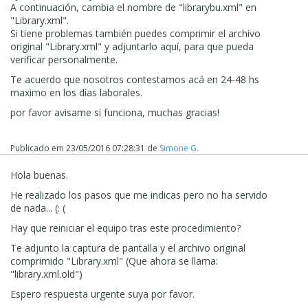
A continuación,
cambia el nombre de
"
librarybu.xml
" en
"
Library.xml
"
.
Si tiene problemas
también puedes
comprimir
el archivo
original
"
Library.xml
" y
adjuntarlo
aquí, para que pueda
verificar personalmente
.
Te acuerdo que nosotros contestamos acá en 24-48 hs
maximo en los días laborales.
por favor avisame si funciona, muchas gracias!
Publicado em
23/05/2016 07:28:31
de
Simone G.
Hola buenas.
He realizado los pasos que me indicas pero no ha servido
de nada... (: (
Hay que reiniciar el equipo tras este procedimiento?
Te adjunto la captura de pantalla y el archivo original
comprimido
"
Library.xml
"
(Que ahora se llama:
"
library.xml.old
"
)
Espero respuesta urgente suya por favor.