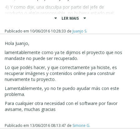
4) Y como dije, una disculpa por parte del jefe de
producto o algún responsable, no hubiera estado mal,
LER MAIS
pero si no sois capaces de solucionar problemas, es
lógico que tampoco seáis capaces de pedir disculpas por
vender un producto que da tantos fallos y cuyo servicio
Publicado em
10/06/2016 10:28:33
de
Juanjo S.
de atención es tan deficiente.
Hola Juanjo,
5) Espero y confío en no depender nunca más de
vosotros porque tanto el programa como el servicio de
lamentablemente como ya te dijimos el proyecto que nos
atención a lo largo de estos años ha dido una desilusión
mandaste no puede ser recuperado.
en ascenso...
Lo que podés hacer, y que correctamente ya hiciste, es
Hasta siempre... o hasta nunca, lo que llegue primero.
recuperar imágenes y contenidos online para construir
nuevamente tu proyecto.
Lamentablemente, yo no te puedo ayudar m
á
s con este
problema.
Para cualquier otra necesidad con el software por favor
avisame, muchas gracias
Publicado em
13/06/2016 08:13:47
de
Simone G.