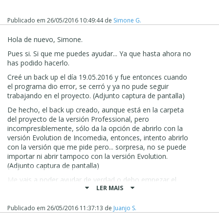
Lo dicho,sigo esperando respuesta urgente suya desde el
martes, por favor.
Publicado em
26/05/2016 10:49:44
de
Simone G.
Un saludo,
Hola de nuevo, Simone.
Juanjo Santiago.
Pues si. Si que me puedes ayudar... Ya que hasta ahora no
has podido hacerlo.
Creé un back up el día 19.05.2016 y fue entonces cuando
el programa dio error, se cerró y ya no pude seguir
trabajando en el proyecto. (Adjunto captura de pantalla)
De hecho, el back up creado, aunque está en la carpeta
del proyecto de la versión Professional, pero
incompresiblemente, sólo da la opción de abrirlo con la
versión Evolution de Incomedia, entonces, intento abrirlo
con la versión que me pide pero... sorpresa, no se puede
importar ni abrir tampoco con la versión Evolution.
(Adjunto captura de pantalla)
Me vais a poder ayudar de verdad o debo empezar el
LER MAIS
proyecto otra vez? Dímelo claramente si hay manera de
solucionarlo y si no, no me hagáis perder más tiempo,
por favor, que por culpa de haber confiado en vuestro
Publicado em
26/05/2016 11:37:13
de
Juanjo S.
programa llevo ya una semana de retraso en la entrega