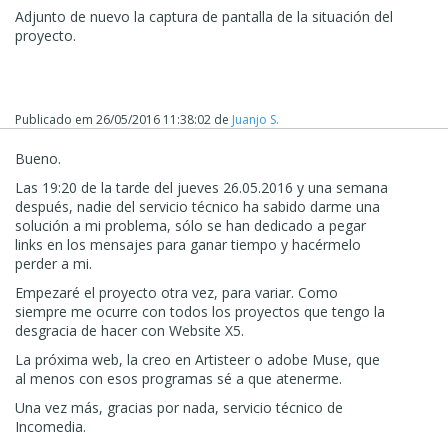
del proyecto cuando ya estaba acabdo al 85%.
Adjunto de nuevo la captura de pantalla de la situación del
proyecto.
Contéstame hoy sin más demora, que lleváis desde el
jueves 16.05.2016 sin darme una solución real y sólo
enviándome mensajes con links. Envíame un correo,
llámame por Skype pero dime algo hoy sin más demora.
Publicado em
26/05/2016 11:38:02
de
Juanjo S.
Sigo esperando respuesta urgente suya desde hace ya
una semana, por favor.
Bueno.
Un saludo,
Las 19:20 de la tarde del jueves 26.05.2016 y una semana
Juanjo Santiago.
después, nadie del servicio técnico ha sabido darme una
solución a mi problema, sólo se han dedicado a pegar
links en los mensajes para ganar tiempo y hacérmelo
perder a mi.
Empezaré el proyecto otra vez, para variar. Como
siempre me ocurre con todos los proyectos que tengo la
desgracia de hacer con Website X5.
La próxima web, la creo en Artisteer o adobe Muse, que
al menos con esos programas sé a que atenerme.
Una vez más, gracias por nada, servicio técnico de
Incomedia.