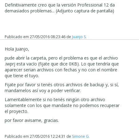
aprovecharlo, pero como sinceramente, por experiencias
Definitivamente creo que la versión Professional 12 da
anteriores con vosotros, no creo en absoluto que podáis
demasiados problemas... (Adjunto captura de pantalla)
darme una solución, así voy a empezar el proyecto otra
vez y a trabajar todo el fin de semana para intentar
arreglar todos los problemas y retrasos que vuestro
programa me ha causado...
Publicado em
27/05/2016 08:23:46
de
Juanjo S.
Un saludo sin esperanza.
Hola Juanjo,
Juanjo Santiago.
pude abrir la carpeta, pero el problema es que el archivo
.iwprj esta vacío (fijate que dice 0KB). Lo que tendr
í
a que
aparecer serian archivos con fechas y no con el nombre
que tiene el tuyo.
Fijate por favor si tenés otros archivos de backup y, si s
í
,
mandamelos as
í
voy a poder verificar.
Lamentablemente si no tenés ningún otro archivo
solamente con los que mandaste no podemos recuperar
el proyecto.
por favor avisame, gracias.
Publicado em
27/05/2016 12:24:31
de
Simone G.