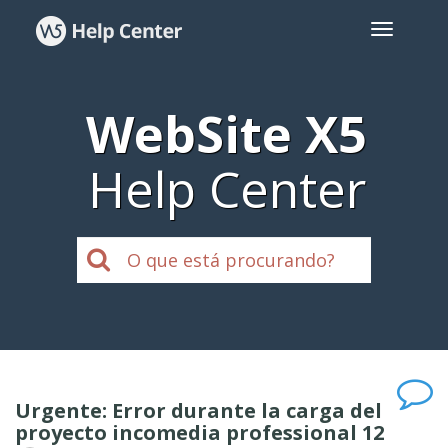
WebSite X5
Help Center
Urgente: Error durante la carga del
proyecto incomedia professional 12