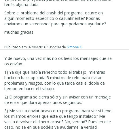
tenés alguna duda.
Sobre el problema del crash del programa, ocurre en
algún momento espec
í
fico o casualmente? Podr
í
as
enviarnos un screenshot para que podamos ayudarte?
muchas gracias
Publicado em
07/06/2016 13:22:09
de
Simone G.
Y de nuevo, una vez más no os leéis los mensajes que se
os envían...
1) Ya dije que había rehecho todo el trabajo, mientras
hacía un back up cada 5 minutos de reloj para evitar
problemas y riesgos, con lo que tardé casi el doble de
tiempo en hacer el trabajo.
2) El programa se cierra sólo y sin avisar con un mensaje
de error que dura apenas unos segundos.
3) Me vais a enviar acaso otro programa para ver si tiene
los mismos errores que éste que tengo instalado? Me
vais a devolver el dinero acaso? No, verdad? Pues en ese
caso, no sé en que podéis ya ayudarme la verdad.