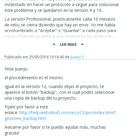
molestado en hacer un protocolo a seguir para solucionar
este problema y se quedaron en la versión 9 y 10...
La versión Professional, practicamente cada 10 minutos
de reloj se cierra diciendo que hay un error. Yo me había
acostumbrado a "Aceptar" y "Guardar" a cada paso para
evitar el temido problema que finalmente ha aparecido...
LER MAIS
Creo que este fin de semana me va a tocar a volver a
rehacer la web, como ya ha ocurrido otras veces, por que
para variar, cuando las cosas se complican, el servicio y
Publicado em
25/05/2016 19:18:40
de
Juanjo S.
las soluciones que me dan en Incomedia, brillan por su
ausencia o no sirven para nada...
Hola Juanjo,
La culpa es mía por volver a creer que esta vez si lo
el procedimiento es el mismo.
harían mejor...Si desde el pasado lunes me hubieran dicho
Igual en la versión 12, cuando elijas el proyecto, te
que no había solución y que tendría que empezar de cero,
aparece el bot
ó
n "backup", con el cual podés selecionar
hoy miércoles por la tarde no estaría aún esperando
una copia de backup del tu proyecto.
respuesta.
Fijate por favor a este
Sigo necesitando ayuda real y efectiva o en su defecto,
enlace:
http://help.websitex5.com/es/v12/pro/index.html?
que alguien sea lo suficientemente profesional o valiente
gestione_backup.htm
como para decirme que no tiene ni puñetera idea de lo
que le pasa a mi trabajo y que me toca hacer la web
Avisame por favor si te puedo ayudar más, muchas
desde cero otra vez.
gracias!