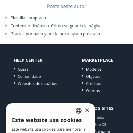
Posts deste autor
Plantilla comprada
Contenido dinámico. Cómo se guarda la página…
Gracias por nada y por la poca ayuda prestada
HELP CENTER
MARKETPLACE
Guias
Modelos
Comunidade
Objetos
Websites de usuários
Créditos
Ofertas
PERFIL
OUTROS SITES
×
Meus posts
Incomedia
Este website usa cookies
ENGLISH
Minhas licenças
WebSite X5
Este website usa cookies para melhorar a
Download
WebAnimator
ITALIAN