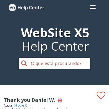
WebSite X5
Help Center
Thank you Daniel W.
Autor:
Nicole B.