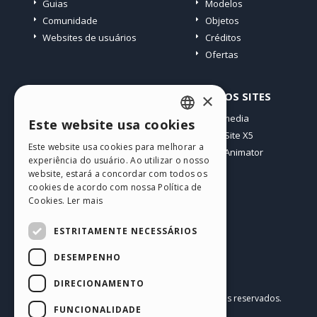
Guias
Modelos
Comunidade
Objetos
Websites de usuários
Créditos
Ofertas
PERFIL
OUTROS SITES
×
Meus posts
Incomedia
Este website usa cookies
ENGLISH
Minhas licenças
WebSite X5
Este website usa cookies para melhorar a
Download
WebAnimator
ITALIAN
experiência do usuário. Ao utilizar o nosso
Hospedagem Web
website, estará a concordar com todos os
GERMAN
Meus Créditos
cookies de acordo com nossa Política de
Cookies.
Ler mais
SPANISH
PORTUGUESE
ESTRITAMENTE NECESSÁRIOS
POLISH
DESEMPENHO
RUSSIAN
Português BR
DIRECIONAMENTO
Incomedia s.r.l.
FRENCH
Copyright © 2026
Todos os direitos reservados.
FUNCIONALIDADE
P.IVA IT07514640015