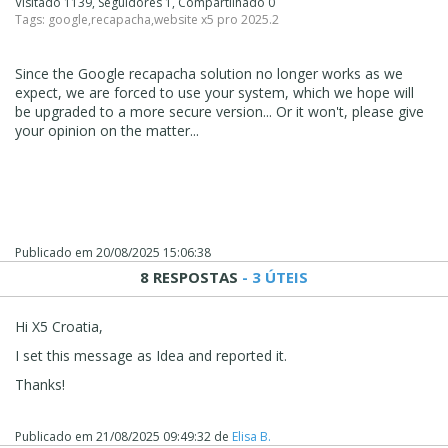
Visitado 1139, Seguidores 1, Compartilhado 0
Tags:
google
,
recapacha
,
website x5 pro 2025.2
Since the Google recapacha solution no longer works as we
expect, we are forced to use your system, which we hope will
be upgraded to a more secure version... Or it won't, please give
your opinion on the matter...
Publicado em
20/08/2025 15:06:38
8 RESPOSTAS
- 3 ÚTEIS
Hi X5 Croatia,
I set this message as Idea and reported it.
Thanks!
Publicado em
21/08/2025 09:49:32
de
Elisa B.