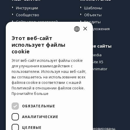
Инструкции
Шаблоны
Сообщество
Объекты
Сайты пользователей
Кредиты
×
Предложения
Этот веб-сайт
ENGLISH
использует файлы
Профиль
Другие сайты
ITALIAN
cookie
Мои посты
Incomedia
GERMAN
Этот веб-сайт использует файлы cookie
Мои лицензии
WebSite X5
для улучшения взаимодействия с
Загрузить
WebAnimator
SPANISH
пользователем. Используя наш веб-сайт,
Веб-хостинг
вы соглашаетесь на использование всех
PORTUGUESE
Мои кредиты
файлов cookie в соответствии с нашей
Политикой в ​​отношении файлов cookie.
POLISH
Прочитайте больше
RUSSIAN
ОБЯЗАТЕЛЬНЫЕ
FRENCH
АНАЛИТИЧЕСКИЕ
Pусский
ЦЕЛЕВЫЕ
Incomedia s.r.l.
Copyright © 2026
Все права зарезервированы.