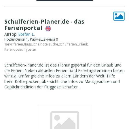
Schulferien-Planer.de - das
Ferienportal
Автор:
Stefan L.
Подписчики 1, Размещенный 0
Тэги:
ferien
,
flugsuche
,
hotelsuche
,
schulferien
,
urlaub
Категория:
Туризм
Schulferien-Planer.de ist das Planungsportal für den Urlaub und
die Ferien. Neben aktuellen Ferien- und Feiertagsterminen bieten
wir u.a. umfangreiche Infos zu allern Ländern der Welt, Hilfe
beim Kofferpacken, übersichtliche Infos zu Mautgebühren und
Gepäckrichtlinien der Fluggesellschaften.