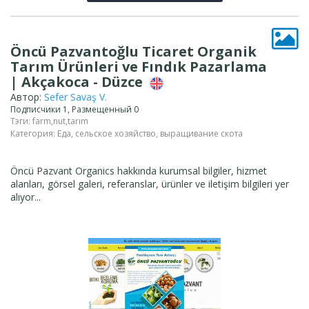
Öncü Pazvantoğlu Ticaret Organik
Tarım Ürünleri ve Fındık Pazarlama
| Akçakoca - Düzce
Автор:
Sefer Savaş V.
Подписчики 1, Размещенный 0
Тэги:
farm
,
nut
,
tarım
Категория:
Еда, сельское хозяйство, выращивание скота
Öncü Pazvant Organics hakkında kurumsal bilgiler, hizmet
alanları, görsel galeri, referanslar, ürünler ve iletişim bilgileri yer
alıyor...