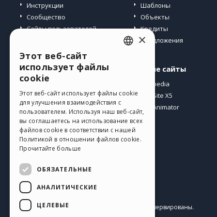
Инструкции
Шаблоны
Сообщество
Объекты
Сайты пользователей
Кредиты
×
Предложения
Этот веб-сайт
ENGLISH
использует файлы
Профиль
Другие сайты
ITALIAN
cookie
Мои посты
Incomedia
GERMAN
Этот веб-сайт использует файлы cookie
Мои лицензии
WebSite X5
для улучшения взаимодействия с
Загрузить
WebAnimator
SPANISH
пользователем. Используя наш веб-сайт,
Веб-хостинг
вы соглашаетесь на использование всех
PORTUGUESE
Мои кредиты
файлов cookie в соответствии с нашей
Политикой в ​​отношении файлов cookie.
POLISH
Прочитайте больше
RUSSIAN
ОБЯЗАТЕЛЬНЫЕ
FRENCH
АНАЛИТИЧЕСКИЕ
Pусский
ЦЕЛЕВЫЕ
Incomedia s.r.l.
Copyright © 2026
Все права зарезервированы.
P.IVA IT07514640015