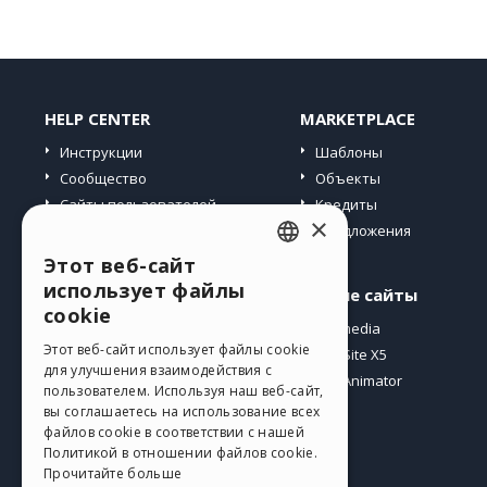
HELP CENTER
MARKETPLACE
Инструкции
Шаблоны
Сообщество
Объекты
Сайты пользователей
Кредиты
×
Предложения
Этот веб-сайт
ENGLISH
использует файлы
Профиль
Другие сайты
ITALIAN
cookie
Мои посты
Incomedia
GERMAN
Этот веб-сайт использует файлы cookie
Мои лицензии
WebSite X5
для улучшения взаимодействия с
Загрузить
WebAnimator
SPANISH
пользователем. Используя наш веб-сайт,
Веб-хостинг
вы соглашаетесь на использование всех
PORTUGUESE
файлов cookie в соответствии с нашей
Мои кредиты
Политикой в ​​отношении файлов cookie.
POLISH
Прочитайте больше