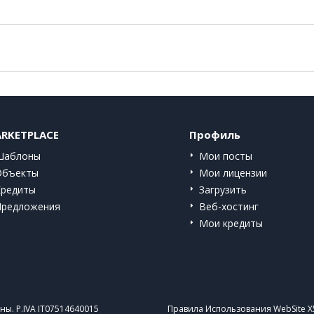
RKETPLACE
Профиль
Шаблоны
Мои посты
Объекты
Мои лицензии
Кредиты
Загрузить
Предложения
Веб-хостинг
Мои кредиты
ы. P.IVA IT07514640015
Правила Использования WebSite X