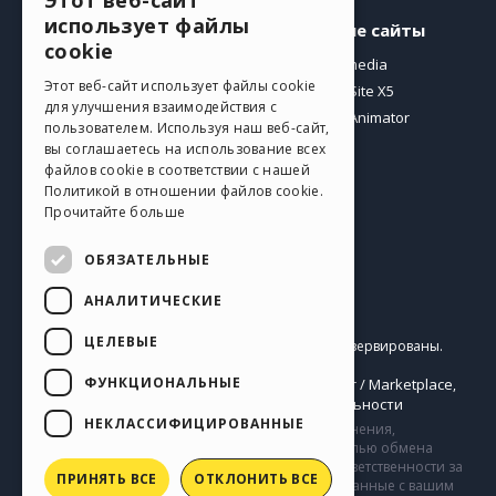
Этот веб-сайт
ENGLISH
использует файлы
Профиль
Другие сайты
ITALIAN
cookie
Мои посты
Incomedia
GERMAN
Этот веб-сайт использует файлы cookie
Мои лицензии
WebSite X5
для улучшения взаимодействия с
Загрузить
WebAnimator
SPANISH
пользователем. Используя наш веб-сайт,
Веб-хостинг
вы соглашаетесь на использование всех
PORTUGUESE
Мои кредиты
файлов cookie в соответствии с нашей
Политикой в ​​отношении файлов cookie.
POLISH
Прочитайте больше
RUSSIAN
ОБЯЗАТЕЛЬНЫЕ
FRENCH
АНАЛИТИЧЕСКИЕ
Pусский
ЦЕЛЕВЫЕ
Incomedia s.r.l.
Copyright © 2026
Все права зарезервированы.
P.IVA IT07514640015
ФУНКЦИОНАЛЬНЫЕ
Help Center / Marketplace
Правила Использования WebSite X5:
,
Templates
Objects
Политика конфиденциальности
,
|
НЕКЛАССИФИЦИРОВАННЫЕ
Сайт содержит информацию, комментарии и мнения,
загруженные его пользователями и создан с целью обмена
информацией. Компания Incomedia не несет ответственности за
ПРИНЯТЬ ВСЕ
ОТКЛОНИТЬ ВСЕ
комментарии и поведение третьих сторон, связанные с вашим