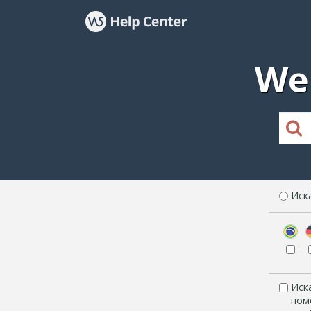
We
Иск
Иск
пом