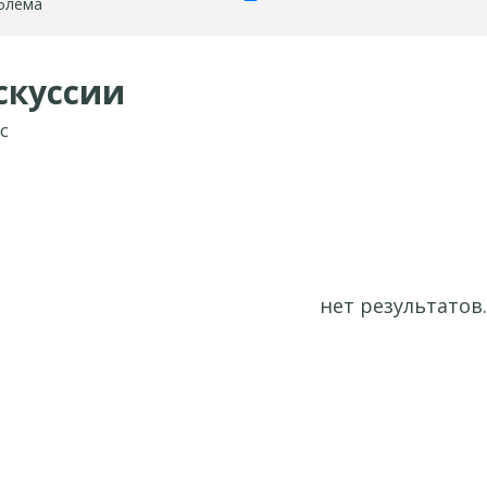
блема
скуссии
с
нет результатов.