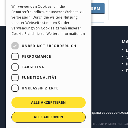
ITALIAN
Wir verwenden Cookies, um die
Перейти к руководствам
Benutzerfreundlichkeit unserer Website zu
GERMAN
verbessern. Durch die weitere Nutzung
SPANISH
unserer Webseite stimmen Sie der
Verwendung von Cookies gemäß unserer
PORTUGUESE
Cookie-Richtlinie zu.
Weitere Informationen
HELP CENTER
MA
POLISH
UNBEDINGT ERFORDERLICH
Инструкции
RUSSIAN
PERFORMANCE
Сообщество
FRENCH
Сайты пользователей
TARGETING
FUNKTIONALITÄT
UNKLASSIFIZIERTE
ALLE AKZEPTIEREN
Copyright © 2026
Incomedia s.r.l.
Все права зарезервирован
ALLE ABLEHNEN
Сайт содержит информацию, комментарии и мнения, заг