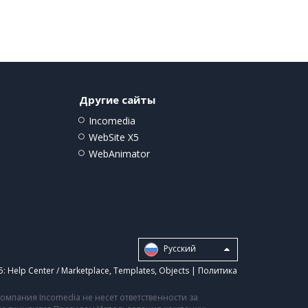
Другие сайты
Incomedia
WebSite X5
WebAnimator
Pусский
5:
Help Center / Marketplace
,
Templates
,
Objects
|
Политика
мпания Incomedia не несет ответственности за