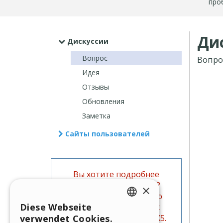
про
Ди
Дискуссии
Вопрос
Вопро
Идея
Отзывы
Обновления
Заметка
Сайты пользователей
Вы хотите подробнее
изучить данную тему?
×
Поищите информацию
Diese Webseite
также в официальных
ENGLISH
руководствах WebSite X5.
verwendet Cookies.