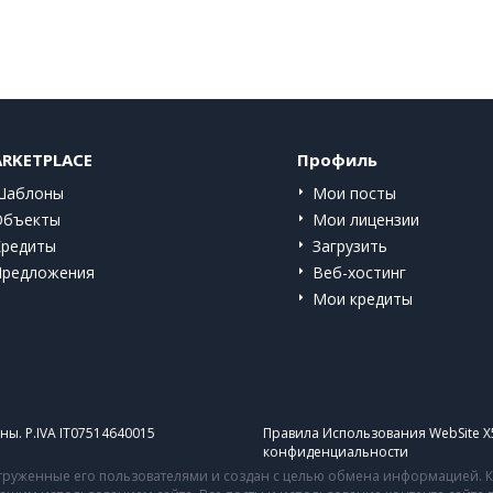
RKETPLACE
Профиль
Шаблоны
Мои посты
Объекты
Мои лицензии
Кредиты
Загрузить
Предложения
Веб-хостинг
Мои кредиты
ы. P.IVA IT07514640015
Правила Использования WebSite X
конфиденциальности
руженные его пользователями и создан с целью обмена информацией. Ко