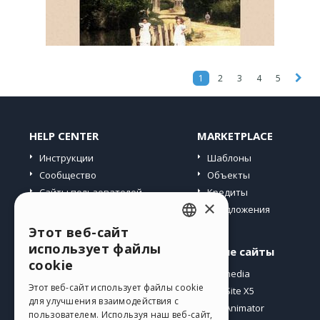
1
2
3
4
5
HELP CENTER
MARKETPLACE
Инструкции
Шаблоны
Сообщество
Объекты
Сайты пользователей
Кредиты
×
Предложения
Этот веб-сайт
ENGLISH
использует файлы
Профиль
Другие сайты
ITALIAN
cookie
Мои посты
Incomedia
GERMAN
Этот веб-сайт использует файлы cookie
Мои лицензии
WebSite X5
для улучшения взаимодействия с
Загрузить
WebAnimator
SPANISH
пользователем. Используя наш веб-сайт,