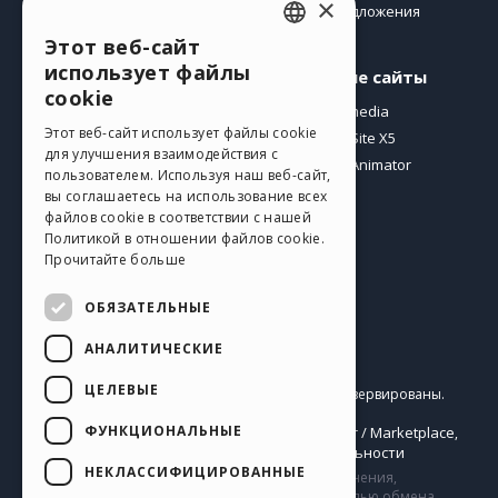
×
Предложения
Этот веб-сайт
ENGLISH
использует файлы
Профиль
Другие сайты
ITALIAN
cookie
Мои посты
Incomedia
GERMAN
Этот веб-сайт использует файлы cookie
Мои лицензии
WebSite X5
для улучшения взаимодействия с
Загрузить
WebAnimator
SPANISH
пользователем. Используя наш веб-сайт,
Веб-хостинг
вы соглашаетесь на использование всех
PORTUGUESE
Мои кредиты
файлов cookie в соответствии с нашей
Политикой в ​​отношении файлов cookie.
POLISH
Прочитайте больше
RUSSIAN
ОБЯЗАТЕЛЬНЫЕ
FRENCH
АНАЛИТИЧЕСКИЕ
Pусский
ЦЕЛЕВЫЕ
Incomedia s.r.l.
Copyright © 2026
Все права зарезервированы.
P.IVA IT07514640015
ФУНКЦИОНАЛЬНЫЕ
Help Center / Marketplace
Правила Использования WebSite X5:
,
Templates
Objects
Политика конфиденциальности
,
|
НЕКЛАССИФИЦИРОВАННЫЕ
Сайт содержит информацию, комментарии и мнения,
загруженные его пользователями и создан с целью обмена