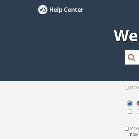
We
Иск
Иск
пом