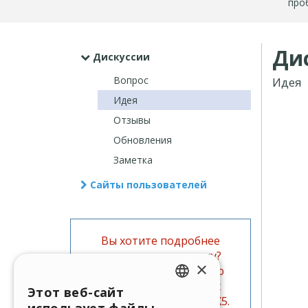
про
Ди
Дискуссии
Вопрос
Идея
Идея
Отзывы
Обновления
Заметка
Сайты пользователей
Вы хотите подробнее
изучить данную тему?
×
Поищите информацию
также в официальных
Этот веб-сайт
ENGLISH
руководствах WebSite X5.