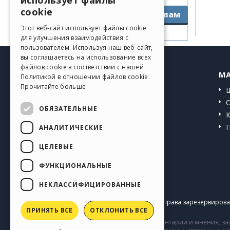
использует файлы
ITALIAN
cookie
Перейти к руководствам
GERMAN
Этот веб-сайт использует файлы cookie
для улучшения взаимодействия с
SPANISH
пользователем. Используя наш веб-сайт,
вы соглашаетесь на использование всех
PORTUGUESE
файлов cookie в соответствии с нашей
HELP CENTER
MA
Политикой в ​​отношении файлов cookie.
POLISH
Прочитайте больше
Инструкции
RUSSIAN
Сообщество
ОБЯЗАТЕЛЬНЫЕ
FRENCH
Сайты пользователей
АНАЛИТИЧЕСКИЕ
ЦЕЛЕВЫЕ
ФУНКЦИОНАЛЬНЫЕ
НЕКЛАССИФИЦИРОВАННЫЕ
Copyright © 2026
Incomedia s.r.l.
Все права зарезервирован
ПРИНЯТЬ ВСЕ
ОТКЛОНИТЬ ВСЕ
Сайт содержит информацию, комментарии и мнения, заг