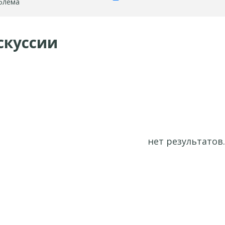
блема
скуссии
нет результатов.