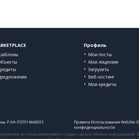
RKETPLACE
Профиль
Шаблоны
Мои посты
Объекты
Мои лицензии
Кредиты
Загрузить
Предложения
Веб-хостинг
Мои кредиты
ы. P.IVA IT07514640015
Правила Использования WebSite X
конфиденциальности
руженные его пользователями и создан с целью обмена информацией. Ко