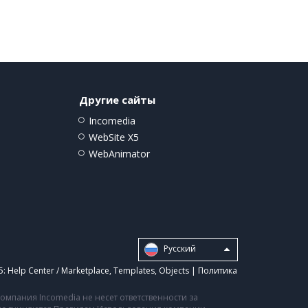
Другие сайты
Incomedia
WebSite X5
WebAnimator
Pусский
5:
Help Center / Marketplace
,
Templates
,
Objects
|
Политика
мпания Incomedia не несет ответственности за