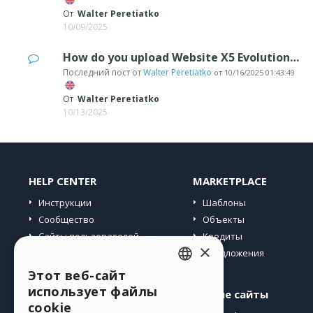
От
Walter Peretiatko
10/09/2025
How do you upload Website X5 Evolution 9 files using Filezilla?
Последний пост от
Walter Peretiatko
от
10/16/2025 01:43:49
От
Walter Peretiatko
10/13/2025
HELP CENTER
MARKETPLACE
Инструкции
Шаблоны
Сообщество
Объекты
Сайты пользователей
Кредиты
×
Предложения
Этот веб-сайт
ENGLISH
использует файлы
Профиль
Другие сайты
ITALIAN
cookie