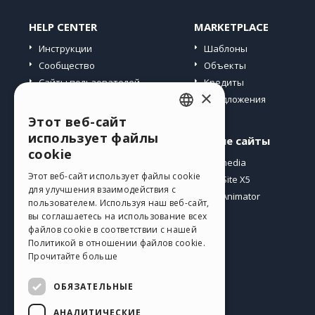
HELP CENTER
MARKETPLACE
Инструкции
Шаблоны
Сообщество
Объекты
Сайты пользователей
Кредиты
×
Предложения
Этот веб-сайт
ENGLISH
использует файлы
Профиль
Другие сайты
ITALIAN
cookie
Мои посты
Incomedia
GERMAN
Этот веб-сайт использует файлы cookie
Мои лицензии
WebSite X5
для улучшения взаимодействия с
Загрузить
WebAnimator
SPANISH
пользователем. Используя наш веб-сайт,
Веб-хостинг
вы соглашаетесь на использование всех
PORTUGUESE
Мои кредиты
файлов cookie в соответствии с нашей
Политикой в ​​отношении файлов cookie.
POLISH
Прочитайте больше
RUSSIAN
ОБЯЗАТЕЛЬНЫЕ
FRENCH
АНАЛИТИЧЕСКИЕ