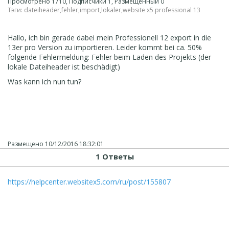
Просмотрено 1710, Подписчики 1, Размещенный 0
Тэги:
dateiheader
,
fehler
,
import
,
lokaler
,
website x5 professional 13
Hallo, ich bin gerade dabei mein Professionell 12 export in die
13er pro Version zu importieren. Leider kommt bei ca. 50%
folgende Fehlermeldung: Fehler beim Laden des Projekts (der
lokale Dateiheader ist beschädigt)
Was kann ich nun tun?
Размещено
10/12/2016 18:32:01
1 Ответы
https://helpcenter.websitex5.com/ru/post/155807