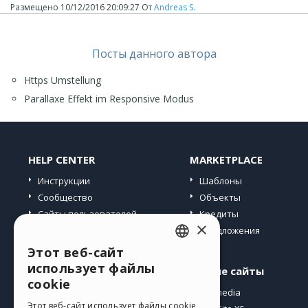
Размещено
10/12/2016 20:09:27
От
Andreas S.
Посты данного автора
Https Umstellung
Parallaxe Effekt im Responsive Modus
HELP CENTER
MARKETPLACE
Инструкции
Шаблоны
Сообщество
Объекты
Сайты пользователей
Кредиты
×
Предложения
Этот веб-сайт
ENGLISH
использует файлы
Профиль
Другие сайты
ITALIAN
cookie
Мои посты
Incomedia
GERMAN
Этот веб-сайт использует файлы cookie