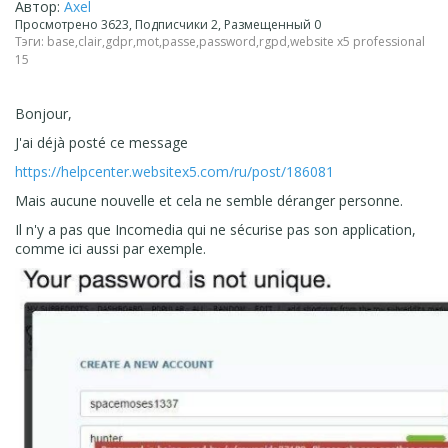
Автор:
Axel
Просмотрено 3623, Подписчики 2, Размещенный 0
Тэги:
base
,
clair
,
gdpr
,
mot
,
passe
,
password
,
rgpd
,
website x5 professional
15
Bonjour,
J'ai déjà posté ce message
https://helpcenter.websitex5.com/ru/post/186081
Mais aucune nouvelle et cela ne semble déranger personne.
Il n'y a pas que Incomedia qui ne sécurise pas son application,
comme ici aussi par exemple.