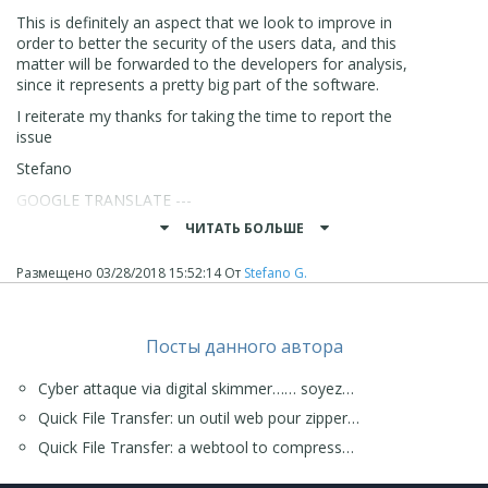
This is definitely an aspect that we look to improve in
order to better the security of the users data, and this
matter will be forwarded to the developers for analysis,
since it represents a pretty big part of the software.
I reiterate my thanks for taking the time to report the
issue
Stefano
GOOGLE TRANSLATE ---
ЧИТАТЬ БОЛЬШЕ
Salut FALCK
Merci de m'avoir signalé cette préoccupation.
Размещено
03/28/2018 15:52:14
От
Stefano G.
En ce moment, c'est la façon dont le logiciel enregistre le
mot de passe en ligne, pendant qu'ils sont convertis une
fois qu'ils sont téléchargés dans le logiciel.
Посты данного автора
C'est certainement un aspect que nous cherchons à
améliorer afin d'améliorer la sécurité des données des
Cyber attaque via digital skimmer…… soyez…
utilisateurs, et cette question sera transmise aux
Quick File Transfer: un outil web pour zipper…
développeurs pour analyse, car elle représente une très
grande partie du logiciel.
Quick File Transfer: a webtool to compress…
Je réitère mes remerciements pour avoir pris le temps de