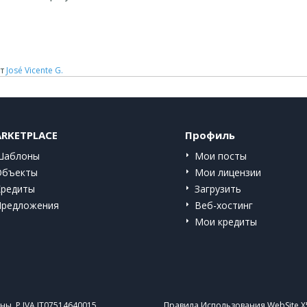
т
José Vicente G.
RKETPLACE
Профиль
Шаблоны
Мои посты
Объекты
Мои лицензии
Кредиты
Загрузить
Предложения
Веб-хостинг
Мои кредиты
ы. P.IVA IT07514640015
Правила Использования WebSite X