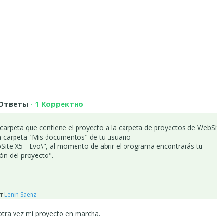
 Ответы
- 1 Корректно
a carpeta que contiene el proyecto a la carpeta de proyectos de WebSi
la carpeta "Mis documentos" de tu usuario
te X5 - Evo\", al momento de abrir el programa encontrarás tu
ión del proyecto".
т
Lenin Saenz
o otra vez mi proyecto en marcha.