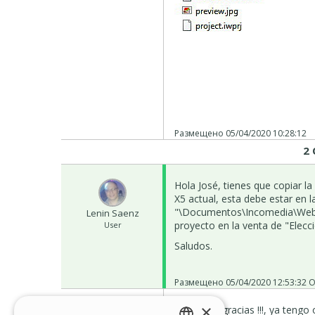
Размещено
05/04/2020 10:28:12
2
Hola José, tienes que copiar l
X5 actual, esta debe estar en 
"\Documentos\Incomedia\WebSi
Lenin Saenz
proyecto en la venta de "Elecc
User
Saludos.
Размещено
05/04/2020 12:53:32
О
×
¡¡¡ Muchas gracias !!!, ya teng