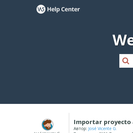
We
Importar proyecto
Автор:
José Vicente G.