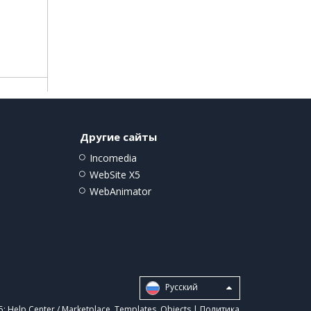
Другие сайты
Incomedia
WebSite X5
WebAnimator
Pусский
5:
Help Center / Marketplace
,
Templates
,
Objects
|
Политика