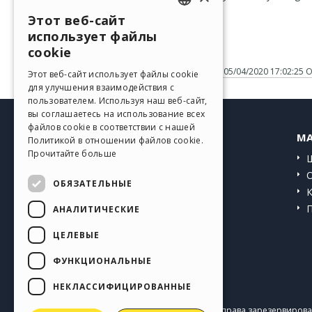
Saludos
Этот веб-сайт
José Vicente G.
ENGLISH
использует файлы
User
Vicente
Автор
ITALIAN
cookie
Размещено
05/04/2020 17:02:25
О
GERMAN
Этот веб-сайт использует файлы cookie
для улучшения взаимодействия с
SPANISH
пользователем. Используя наш веб-сайт,
вы соглашаетесь на использование всех
PORTUGUESE
файлов cookie в соответствии с нашей
HELP CENTER
MA
Политикой в ​​отношении файлов cookie.
POLISH
Прочитайте больше
Инструкции
RUSSIAN
Сообщество
ОБЯЗАТЕЛЬНЫЕ
FRENCH
Сайты пользователей
АНАЛИТИЧЕСКИЕ
ЦЕЛЕВЫЕ
ФУНКЦИОНАЛЬНЫЕ
НЕКЛАССИФИЦИРОВАННЫЕ
Copyright © 2026
Incomedia s.r.l.
Все права зарезервирован