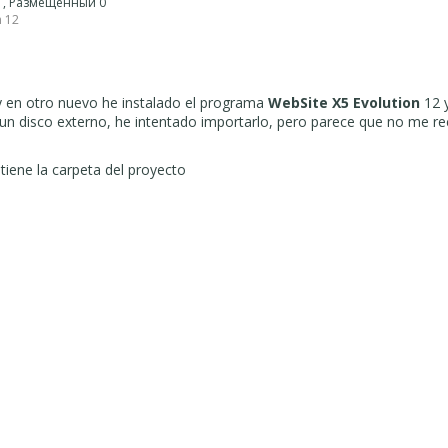
 1, Размещенный 0
n 12
 en otro nuevo he instalado el programa
WebSite X5 Evolution
12 
 un disco externo, he intentado importarlo, pero parece que no me r
tiene la carpeta del proyecto