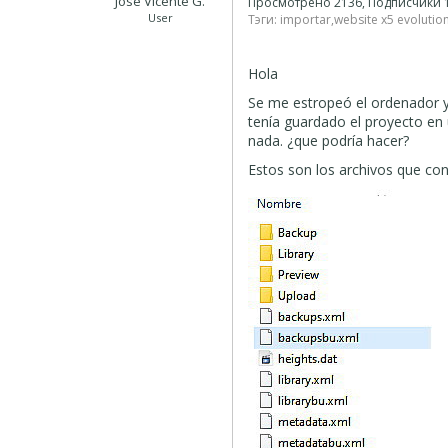
José Vicente G.
Просмотрено 2136, Подписчики
User
Тэги:
importar
,
website x5 evolutio
Hola
Se me estropeó el ordenador y
tenía guardado el proyecto en
nada. ¿que podría hacer?
Estos son los archivos que con