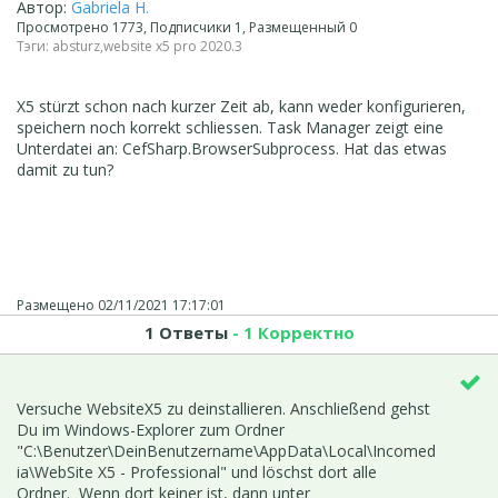
Автор:
Gabriela H.
Просмотрено 1773, Подписчики 1, Размещенный 0
Тэги:
absturz
,
website x5 pro 2020.3
X5 stürzt schon nach kurzer Zeit ab, kann weder konfigurieren,
speichern noch korrekt schliessen. Task Manager zeigt eine
Unterdatei an: CefSharp.BrowserSubprocess. Hat das etwas
damit zu tun?
Размещено
02/11/2021 17:17:01
1 Ответы
- 1 Корректно
Versuche WebsiteX5 zu deinstallieren. Anschließend gehst
Du im Windows-Explorer zum Ordner
"C:\Benutzer\DeinBenutzername\AppData\Local\Incomed
ia\WebSite X5 - Professional" und löschst dort alle
Ordner. Wenn dort keiner ist, dann unter