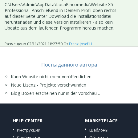
C:\Users\Admin\AppData\Local\Incomedia\Website X5 -
Professional. Anschließend
in Deinem Profil oben rechts
auf dieser Seite unter Download die Installationsdatei
herunterladen und diese Version installieren - also kein
Update aus dem laufenden Programm heraus machen.
Размещено
02/11/2021 18:27:50
От
Franz-Josef H.
Посты данного автора
Kann Website nicht mehr veröffentlichen
Neue Lizenz - Projekte verschwunden
Blog Boxen erscheinen nur in der Vorschau…
HELP CENTER
MARKETPLACE
Инструкции
Шаблоны
Сообщество
Объекты