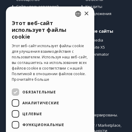
Сайты пользователей
Кредиты
×
Предложения
Этот веб-сайт
ENGLISH
использует файлы
Профиль
Другие сайты
ITALIAN
cookie
Мои посты
Incomedia
GERMAN
Этот веб-сайт использует файлы cookie
Мои лицензии
WebSite X5
для улучшения взаимодействия с
Загрузить
WebAnimator
SPANISH
пользователем. Используя наш веб-сайт,
Веб-хостинг
вы соглашаетесь на использование всех
PORTUGUESE
Мои кредиты
файлов cookie в соответствии с нашей
Политикой в ​​отношении файлов cookie.
POLISH
Прочитайте больше
RUSSIAN
ОБЯЗАТЕЛЬНЫЕ
FRENCH
АНАЛИТИЧЕСКИЕ
Pусский
ЦЕЛЕВЫЕ
Incomedia s.r.l.
Copyright © 2026
Все права зарезервированы.
P.IVA IT07514640015
ФУНКЦИОНАЛЬНЫЕ
Help Center / Marketplace
Правила Использования WebSite X5:
,
Templates
Objects
Политика конфиденциальности
,
|