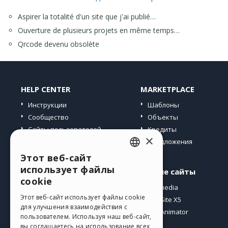
Aspirer la totalité d'un site que j'ai publié…
Ouverture de plusieurs projets en même temps…
Qrcode devenu obsolète
HELP CENTER
MARKETPLACE
Инструкции
Шаблоны
Сообщество
Объекты
Сайты пользователей
Кредиты
×
Предложения
Этот веб-сайт
ENGLISH
использует файлы
Профиль
Другие сайты
ITALIAN
cookie
Мои посты
Incomedia
GERMAN
Этот веб-сайт использует файлы cookie
Мои лицензии
WebSite X5
для улучшения взаимодействия с
Загрузить
WebAnimator
SPANISH
пользователем. Используя наш веб-сайт,
Веб-хостинг
вы соглашаетесь на использование всех