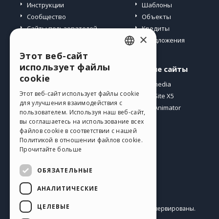
Инструкции
Шаблоны
Сообщество
Объекты
Сайты пользователей
Кредиты
×
Предложения
Этот веб-сайт
ENGLISH
использует файлы
Профиль
Другие сайты
ITALIAN
cookie
Мои посты
Incomedia
GERMAN
Этот веб-сайт использует файлы cookie
Мои лицензии
WebSite X5
для улучшения взаимодействия с
Загрузить
WebAnimator
SPANISH
пользователем. Используя наш веб-сайт,
Веб-хостинг
вы соглашаетесь на использование всех
PORTUGUESE
Мои кредиты
файлов cookie в соответствии с нашей
Политикой в ​​отношении файлов cookie.
POLISH
Прочитайте больше
RUSSIAN
ОБЯЗАТЕЛЬНЫЕ
FRENCH
АНАЛИТИЧЕСКИЕ
Pусский
ЦЕЛЕВЫЕ
Incomedia s.r.l.
Copyright © 2026
Все права зарезервированы.
P.IVA IT07514640015