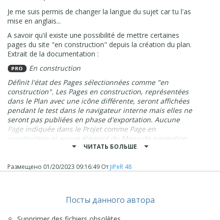
RewriteCond %{REQUEST_URI} !^/(index\.html)?$ [NC]
Je me suis permis de changer la langue du sujet car tu l'as
RewriteRule ^.*$ /index.html [L,R=301]
mise en anglais...
---------------------
A savoir qu'il existe une possibilité de mettre certaines
3) Téléchargez ces fichiers sur l'espace Web.
pages du site "en construction" depuis la création du plan.
Extrait de la documentation :
En construction
Définit l'état des Pages sélectionnées comme "en
construction". Les Pages en construction, représentées
dans le Plan avec une icône différente, seront affichées
pendant le test dans le navigateur interne mais elles ne
seront pas publiées en phase d'exportation. Aucune
Page indiquée dans le Projet comme Page en
construction ni aucun élément du Menu de navigation
ЧИТАТЬ БОЛЬШЕ
associé à ces pages ne figurera dans le Site publié en
ligne.
Размещено
01/20/2023 09:16:49
От
JiPeR 48
C'est ici
:
Посты данного автора
Supprimer des fichiers obsolètes