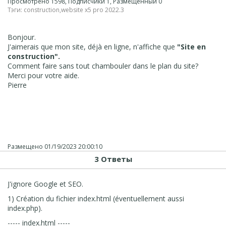
Просмотрено 1598, Подписчики 1, Размещенный 0
Тэги:
construction
,
website x5 pro 2022.3
Bonjour.
J'aimerais que mon site, déjà en ligne, n'affiche que
"Site en
construction".
Comment faire sans tout chambouler dans le plan du site?
Merci pour votre aide.
Pierre
Размещено
01/19/2023 20:00:10
3 Ответы
J'ignore Google et SEO.
1) Création du fichier index.html (éventuellement aussi
index.php).
----- index.html -----