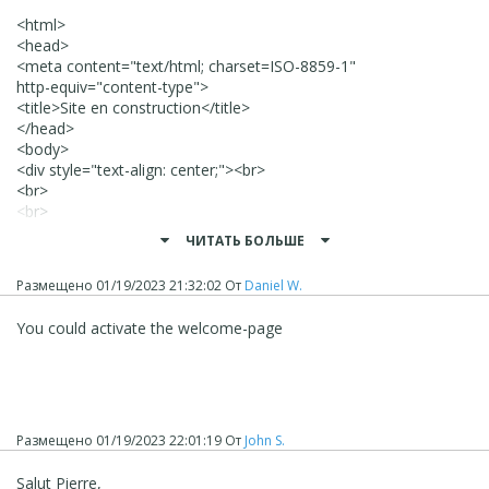
<html>
<head>
<meta content="text/html; charset=ISO-8859-1"
http-equiv="content-type">
<title>Site en construction</title>
</head>
<body>
<div style="text-align: center;"><br>
<br>
<br>
<font size="+3">Site en construction</font><br>
ЧИТАТЬ БОЛЬШЕ
</div>
</body>
Размещено
01/19/2023 21:32:02
От
Daniel W.
</html>
----------------------
You could activate the welcome-page
2) Si vous ne souhaitez pas que les autres pages soient
accessibles, utilisez le fichier .htaccess pour accéder au
fichier index.html.
----- .htaccess -----
Размещено
01/19/2023 22:01:19
От
John S.
R
ewriteEngine On
RewriteBase /
Salut Pierre,