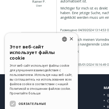
automatisiert ist.
Rainer P.
Eric
User
Wichtiger für mich ist es dire
haben. Eine jetzige Suche, nac
angeklickt werden muss um ein
Размещено
04/30/2024 13:14:53
О
×
Ich kann mich meinen Vorredner
schneller zu navigierende Liste
Этот веб-сайт
ENGLISH
Stefan G.
Vielen Dank
использует файлы
User
ITALIAN
cookie
Размещено
05/01/2024 18:16:49
О
GERMAN
Этот веб-сайт использует файлы cookie
для улучшения взаимодействия с
SPANISH
пользователем. Используя наш веб-сайт,
вы соглашаетесь на использование всех
PORTUGUESE
файлов cookie в соответствии с нашей
HELP CENTER
MA
Политикой в ​​отношении файлов cookie.
POLISH
Прочитайте больше
Инструкции
RUSSIAN
Сообщество
ОБЯЗАТЕЛЬНЫЕ
FRENCH
Сайты пользователей