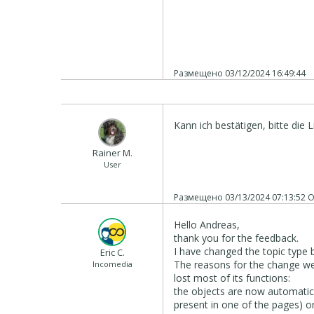
Размещено
03/12/2024 16:49:44
Kann ich bestätigen, bitte die L
Rainer M.
User
Размещено
03/13/2024 07:13:52
О
Hello Andreas,
thank you for the feedback.
I have changed the topic type b
Eric C.
The reasons for the change wer
Incomedia
lost most of its functions:
the objects are now automatical
present in one of the pages) or