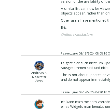
version or the availability of t
A similar list can now be viewed
objects appear, rather than onl
Other users have mentioned thi
Eric
Online translation:
Hallo Andreas,
vielen Dank für das Feedback.
Ich habe den Thema-Typ geänder
Размещено
03/13/2024 08:08:16
О
Die Gründe für die Änderung wa
nun die meisten ihrer Funktion
Es geht hier auch nicht um U
Die Objekte werden jetzt auto
rausgekommen sind und nicht 
das Objekt bereits auf einer d
Andreas S.
This is not about updates or 
hinzugefügt wird. Daher ist es 
Moderator
and do not appear immediately 
Автор
Updates zu überprüfen.
Eine ähnliche Liste kann jetzt 
Размещено
03/14/2024 04:30:10
О
wird, da jetzt alle gekauften Ob
Andere Benutzer haben dies eb
Ich kann mich meinem Vorredne
zurückmelden.
eines Widgets man benutzt und