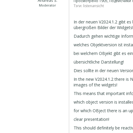
Andreas S.
Просмотрено 1905, Подписчики
Moderator
Тэги:
listenansicht
In der neuen V2024.1.2 gibt es
übergroßen Bilder der Widgets
Dadurch gehen wichtige Informa
welches Objektversion ist install
bei welchem OBjekt gibt es ei
übersichtliche Darstellung!
Dies sollte in der neuen Versio
In the new V2024.1.2 there is 
images of the widgets!
This means that important infor
which object version is installe
for which OBject there is an u
clear presentation!
This should definitely be react