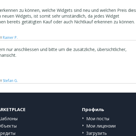
kt erkennen zu können, welche Widgets sind neu und welchen Preis die
h neuen Widgets, ist somit sehr umständlich, da jedes Widget
en bereits getätigten Kauf oder auch Nichtkauf erkennen zu können.
т
Rainer P.
n nur anschliessen und bitte um die zusätzliche, übersichtlicher,
nansicht.
т
Stefan G.
RKETPLACE
Профиль
Шаблоны
Мои посты
Объекты
Мои лицензии
Кредиты
Загрузить