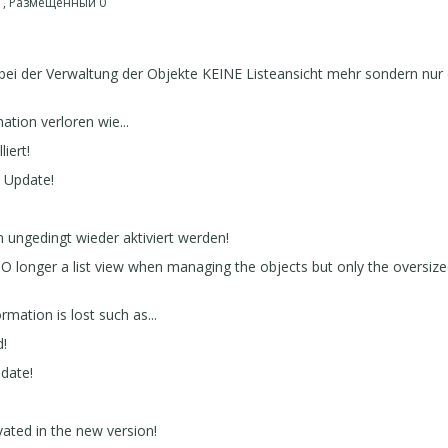
 1, Размещенный 0
 bei der Verwaltung der Objekte KEINE Listeansicht mehr sondern nur 
!
tion verloren wie...
iert!
n Update!
n ungedingt wieder aktiviert werden!
NO longer a list view when managing the objects but only the oversiz
mation is lost such as...
d!
pdate!
ivated in the new version!