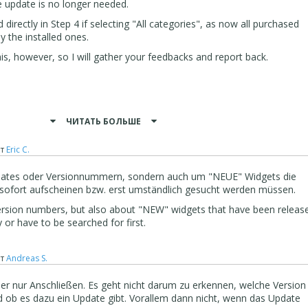
he update is no longer needed.
 directly in Step 4 if selecting "All categories", as now all purchased
y the installed ones.
s, however, so I will gather your feedbacks and report back.
ЧИТАТЬ БОЛЬШЕ
t, da die Version derzeit Beta ist und nicht mehr in der Vorschau.
т
Eric C.
ren hauptsächlich, dass die Listenversion, die zuvor verfügbar war,
en verloren hat:
pdates oder Versionnummern, sondern auch um "NEUE" Widgets die
matisch aktualisiert, entweder wenn das Projekt geöffnet wird (wenn
sofort aufscheinen bzw. erst umständlich gesucht werden müssen.
er Seiten vorhanden ist) oder wenn das Objekt erstmals einer Seite
version numbers, but also about "NEW" widgets that have been releas
nicht mehr notwendig, die installierte Version oder die Verfügbarkeit d
or have to be searched for first.
direkt in Schritt 4 angezeigt werden, wenn "Alle Kategorien" ausgewähl
т
Andreas S.
jekte angezeigt werden, und nicht nur die installierten.
enfalls erwähnt, daher werde ich Ihr Feedback sammeln und
r nur Anschließen. Es geht nicht darum zu erkennen, welche Version
 ob es dazu ein Update gibt. Vorallem dann nicht, wenn das Update