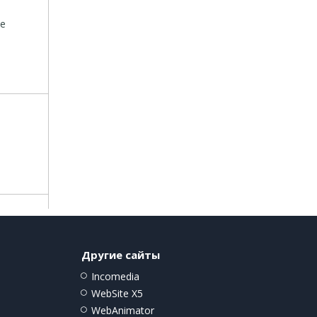
se
Другие сайты
Incomedia
WebSite X5
WebAnimator