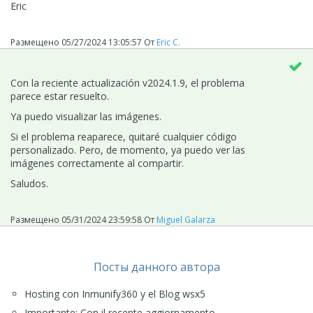
Saludos.
Eric
Размещено
05/27/2024 13:05:57
От
Eric C.
Con la reciente actualización
v2024.1.9,
el problema
parece estar resuelto.
Ya puedo visualizar las imágenes.
Si el problema reaparece, quitaré cualquier código
personalizado. Pero, de momento, ya puedo ver las
imágenes correctamente al compartir.
Saludos.
Размещено
05/31/2024 23:59:58
От
Miguel Galarza
Посты данного автора
Hosting con Inmunify360 y el Blog wsx5
Importante: Con il recente aggiornamento…