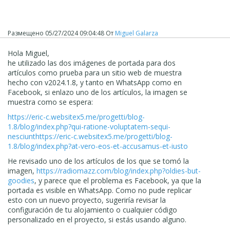
Размещено
05/27/2024 09:04:48
От
Miguel Galarza
Hola Miguel,
he utilizado las dos imágenes de portada para dos
artículos como prueba para un sitio web de muestra
y la imagen default del sitio.
hecho con v2024.1.8, y tanto en WhatsApp como en
Facebook, si enlazo uno de los artículos, la imagen se
muestra como se espera:
https://eric-c.websitex5.me/progetti/blog-
1.8/blog/index.php?qui-ratione-voluptatem-sequi-
nesciunt
https://eric-c.websitex5.me/progetti/blog-
1.8/blog/index.php?at-vero-eos-et-accusamus-et-iusto
He revisado uno de los artículos de los que se tomó la
imagen,
https://radiomazz.com/blog/index.php?oldies-but-
goodies
, y parece que el problema es Facebook, ya que la
portada es visible en WhatsApp. Como no pude replicar
esto con un nuevo proyecto, sugeriría revisar la
configuración de tu alojamiento o cualquier código
personalizado en el proyecto, si estás usando alguno.