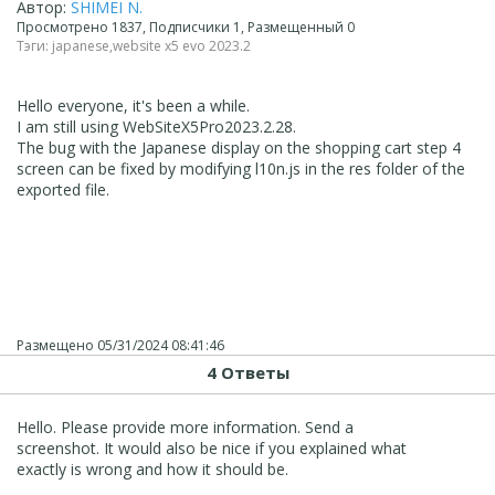
Автор:
SHIMEI N.
Просмотрено 1837, Подписчики 1, Размещенный 0
Тэги:
japanese
,
website x5 evo 2023.2
Hello everyone, it's been a while.
I am still using WebSiteX5Pro2023.2.28.
The bug with the Japanese display on the shopping cart step 4
screen can be fixed by modifying l10n.js in the res folder of the
exported file.
Размещено
05/31/2024 08:41:46
4 Ответы
Hello. Please provide more information. Send a
screenshot. It would also be nice if you explained what
exactly is wrong and how it should be.