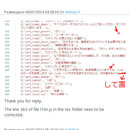
Размещено
06/01/2024 04:38:50
От
Aleksej H.
Thank you for reply,
The line 263 of file l10n.js in the res folder nees to be
corrected.
Размещено
06/01/2024 05:47:33
От
SHIMEI N.