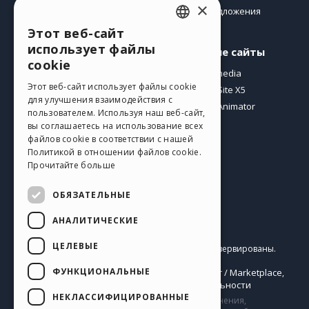
×
Предложения
Этот веб-сайт
ENGLISH
использует файлы
Профиль
Другие сайты
ITALIAN
cookie
Мои посты
Incomedia
GERMAN
Этот веб-сайт использует файлы cookie
Мои лицензии
WebSite X5
для улучшения взаимодействия с
Загрузить
WebAnimator
SPANISH
пользователем. Используя наш веб-сайт,
Веб-хостинг
вы соглашаетесь на использование всех
PORTUGUESE
файлов cookie в соответствии с нашей
Мои кредиты
Политикой в ​​отношении файлов cookie.
POLISH
Прочитайте больше
RUSSIAN
ОБЯЗАТЕЛЬНЫЕ
FRENCH
АНАЛИТИЧЕСКИЕ
Pусский
ЦЕЛЕВЫЕ
Incomedia s.r.l.
Copyright © 2026
Все права зарезервированы.
P.IVA IT07514640015
ФУНКЦИОНАЛЬНЫЕ
Help Center / Marketplace
Правила Использования WebSite X5:
,
Templates
Objects
Политика конфиденциальности
,
|
НЕКЛАССИФИЦИРОВАННЫЕ
Сайт содержит информацию, комментарии и мнения,