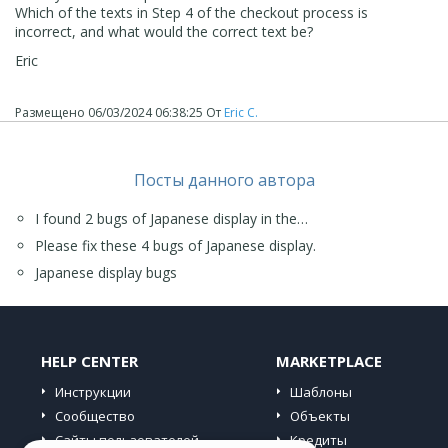
Which of the texts in Step 4 of the checkout process is
incorrect, and what would the correct text be?
Eric
Размещено
06/03/2024 06:38:25
От
Eric C.
Посты данного автора
I found 2 bugs of Japanese display in the…
Please fix these 4 bugs of Japanese display.
Japanese display bugs
HELP CENTER
MARKETPLACE
Инструкции
Шаблоны
Сообщество
Объекты
Сайты пользователей
Кредиты