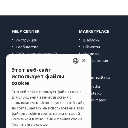
HELP CENTER
MARKETPLACE
Инструкции
Шаблоны
Сообщество
Объекты
Сайты пользователей
Кредиты
×
Предложения
Этот веб-сайт
ENGLISH
использует файлы
Профиль
Другие сайты
ITALIAN
cookie
Мои посты
Incomedia
GERMAN
Этот веб-сайт использует файлы cookie
Мои лицензии
WebSite X5
для улучшения взаимодействия с
Загрузить
WebAnimator
SPANISH
пользователем. Используя наш веб-сайт,
Веб-хостинг
вы соглашаетесь на использование всех
PORTUGUESE
файлов cookie в соответствии с нашей
Мои кредиты
Политикой в ​​отношении файлов cookie.
POLISH
Прочитайте больше