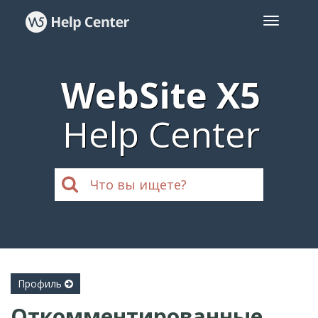
WebSite X5
Help Center
Профиль
Откомментированные