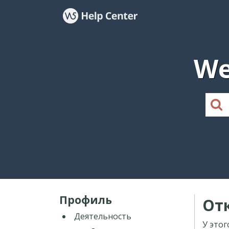
We
Профиль
От
Деятельность
У этог