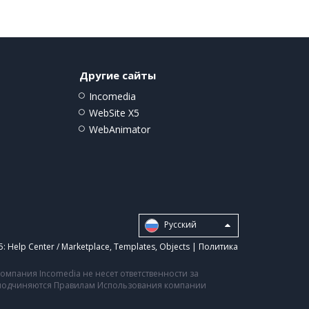
Другие сайты
Incomedia
WebSite X5
WebAnimator
Pусский
5:
Help Center / Marketplace
,
Templates
,
Objects
|
Политика
мпания Incomedia не несет ответственности за
а подчиняются Правилам Использования компании