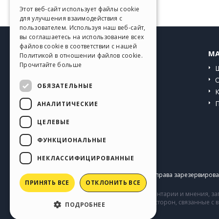
GERMAN
Этот веб-сайт использует файлы cookie
для улучшения взаимодействия с
SPANISH
пользователем. Используя наш веб-сайт,
вы соглашаетесь на использование всех
PORTUGUESE
файлов cookie в соответствии с нашей
HELP CENTER
MA
Политикой в ​​отношении файлов cookie.
POLISH
Прочитайте больше
Инструкции
RUSSIAN
Сообщество
ОБЯЗАТЕЛЬНЫЕ
FRENCH
Сайты пользователей
АНАЛИТИЧЕСКИЕ
ЦЕЛЕВЫЕ
ФУНКЦИОНАЛЬНЫЕ
НЕКЛАССИФИЦИРОВАННЫЕ
Copyright © 2026
Incomedia s.r.l.
Все права зарезервирован
ПРИНЯТЬ ВСЕ
ОТКЛОНИТЬ ВСЕ
Сайт содержит информацию, комментарии и мнения, заг
комментарии и поведение третьих сторон, связанные с
ПОДРОБНЕЕ
Incomedia.