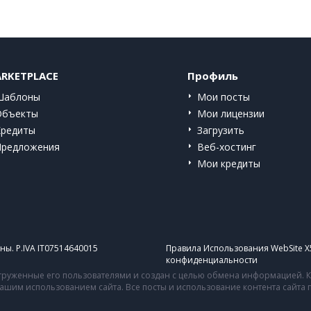
RKETPLACE
Профиль
Шаблоны
Мои посты
Объекты
Мои лицензии
Кредиты
Загрузить
Предложения
Веб-хостинг
Мои кредиты
ы. P.IVA IT07514640015
Правила Использования WebSite X
конфиденциальности
руженные его пользователями и создан с целью обмена информацией. Ко
 вашим использованием сайта. Все посты и использование контента сайт