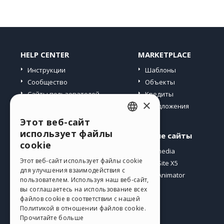
HELP CENTER
MARKETPLACE
Инструкции
Шаблоны
Сообщество
Объекты
Сайты пользователей
Кредиты
×
Предложения
Этот веб-сайт
ENGLISH
использует файлы
Профиль
Другие сайты
ITALIAN
cookie
Мои посты
Incomedia
GERMAN
Этот веб-сайт использует файлы cookie
Мои лицензии
WebSite X5
для улучшения взаимодействия с
Загрузить
WebAnimator
SPANISH
пользователем. Используя наш веб-сайт,
Веб-хостинг
вы соглашаетесь на использование всех
PORTUGUESE
файлов cookie в соответствии с нашей
Мои кредиты
Политикой в ​​отношении файлов cookie.
POLISH
Прочитайте больше